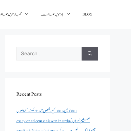
BLOG
بارھویں جماعت
گیارھویں جم
Search
for:
Recent Posts
روداد نویسی ،روداد کیسے لکھیں؟ روداد لکھنے کے اصول
essay on taleem e niswan in urdu/تعلیم نسواں
azadi aik Naimat hai essay/آزادی ایک نعمت ہے