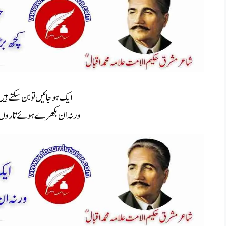
ایک ہوجائیں تو بن سکتے ہی
ورنہ ان بکھرے ہوئے تاروں 