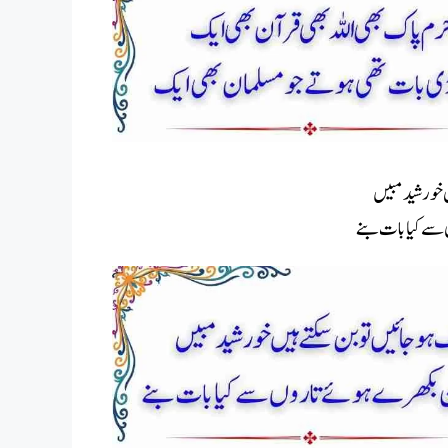
ں خورشید مبیں
سے کیا بات بنے