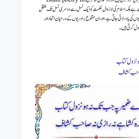
ریعہ ہے بلکہ اسلام کی لازوال حکمت کو ایک نسل سے دوسری نسل تک منتقل
کی یاد دلائی جاتی ہے، اور ان متنوع برادریوں کے درمیان اتحاد اور
قبول کرتی ہیں۔
 نزول کتاب
صاحب کشاف