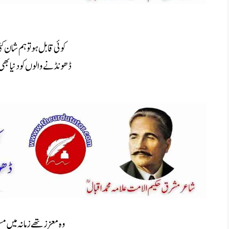
کوئی قابل ہو تو ہم شان ک
ڈھونڈنے والوں کو دنیا بھی 
وہ معززتھے زمانہ میں م