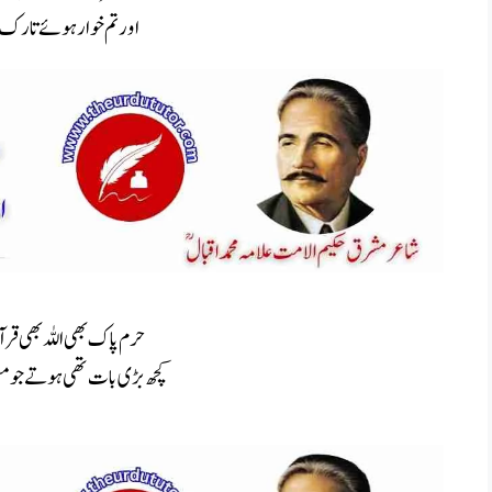
اور تم خوار ہوئے تارک 
حرم پاک بھی اللہ بھی قر
کچھ بڑی بات تھی ہوتے جو م