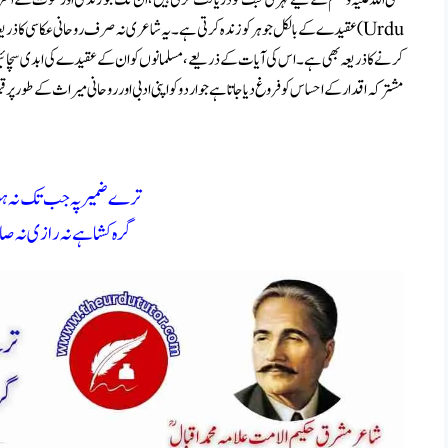
Urdu)عقیدے کے بالکل جوہر کو زندہ کرتی ہے۔ یہ شاعری نہ صرف روحانی عکاسی کا ذ
کرنے کا ذریعہ بھی ہے۔ اس کی آیات کے ذریعے، مسلمانوں کو ان کے عقیدے کی ابدی سچائیوں 
مشترکہ اقدار کے احساس کو فروغ دیا جاتا ہے جو اردو کو اپنی ادبی اور روحانی میراث کے طور پر 
ترے ضمیرپہ جب تک نہ ہو
گرہ کشاہے نہ رازی نہ 