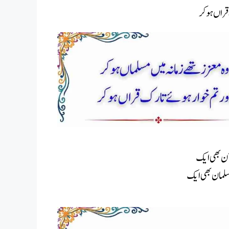
قراں ہوکر
آن بھی ایک
سلمان بھی ایک