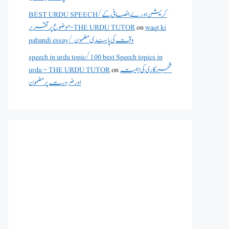
BEST URDU SPEECH/کرپشن اور بے انصافی کے
waqt ki
on
موضوع پر تقریر - THE URDU TUTOR
pabandi essay/ وقت کی پابندی مضمون
speech in urdu topic/100 best Speech topics in
شجرکاری کی اہمیت
on
urdu - THE URDU TUTOR
اور ضرورت پر مضمون