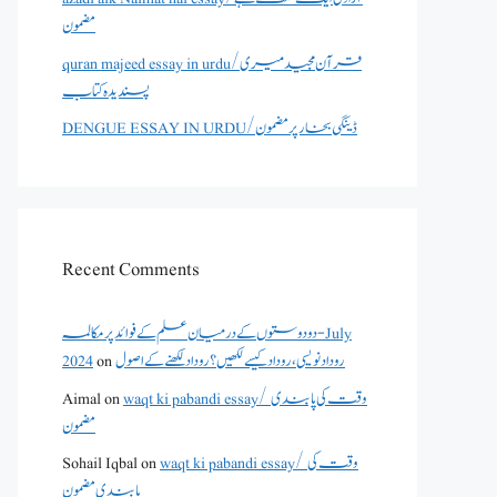
مضمون
quran majeed essay in urdu/قرآن مجید میری
پسندیدہ کتاب
DENGUE ESSAY IN URDU/ڈینگی بخار پر مضمون
Recent Comments
دو دوستوں کے درمیان علم کے فوائد پر مکالمہ - July
روداد نویسی ،روداد کیسے لکھیں؟ روداد لکھنے کے اصول
on
2024
waqt ki pabandi essay/ وقت کی پابندی
on
Aimal
مضمون
waqt ki pabandi essay/ وقت کی
on
Sohail Iqbal
پابندی مضمون