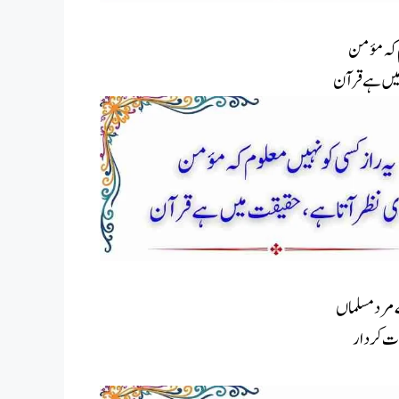
وم کہ مؤمن
میں ہے قرآن
 مرد مسلماں
دّت کردار