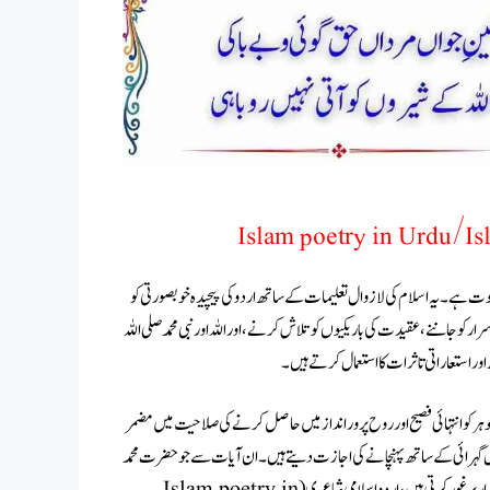
Islam poetry in Urdu/Isl
ن کی گہری روحانی گہرائی کا ثبوت ہے۔ یہ اسلام کی لازوال تعلیمات کے ساتھ اردو کی پیچیدہ خوبصورتی کو
 کو جاننے، عقیدت کی باریکیوں کو تلاش کرنے، اور اللہ اور نبی محمد صلی اللہ
 اور استعاراتی تاثرات کا استعمال کرتے ہیں۔
جوہر ایمان اور روحانیت کے جوہر کو انتہائی فصیح اور روح پرور انداز میں حاصل کرنے کی صلاحیت میں مضمر
ل گہرائی کے ساتھ پہنچانے کی اجازت دیتے ہیں۔ ان آیات سے جو حضرت محمد
صلی اللہ علیہ وسلم کے لیے گہری محبت کو دریافت کرتی ہیں، ان تک جو زندگی اور موت کے اسرار پر غور کرتی ہیں، اردو اسلامی شاعری (Islam poetry in