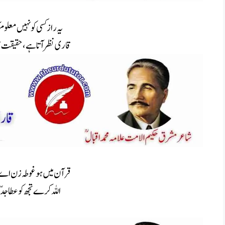
یہ راز کسی کو نہیں معل
قاری نظر آتا ہے، حقیقت 
قرآن میں ہو غوطہ زن اے
اللہ کرے تجھ کو عطا ج