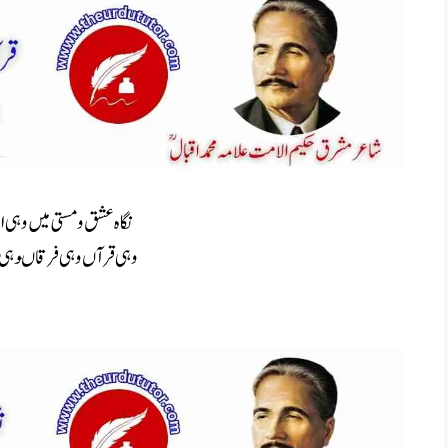
نگاہ عشق ومستی میں وہی 
وہی قرآں وہی فرقاںوہی یٰ