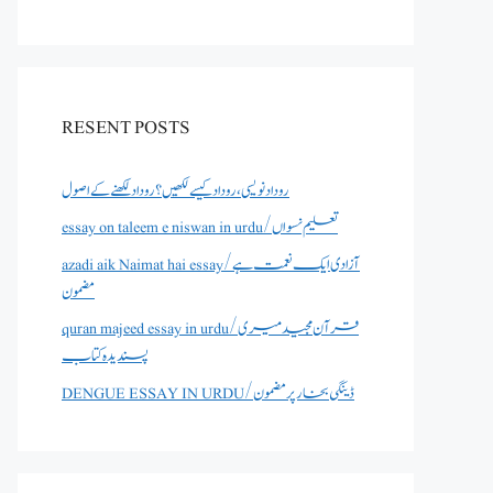
RESENT POSTS
روداد نویسی ،روداد کیسے لکھیں؟ روداد لکھنے کے اصول
essay on taleem e niswan in urdu/تعلیم نسواں
azadi aik Naimat hai essay/آزادی ایک نعمت ہے
مضمون
quran majeed essay in urdu/قرآن مجید میری
پسندیدہ کتاب
DENGUE ESSAY IN URDU/ڈینگی بخار پر مضمون