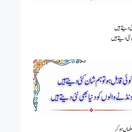
ئی دیتے ہیں
نئی دیتے ہیں
سلماں ہوکر