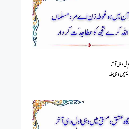
اول وہی آخر
سیں وہی طہٰ