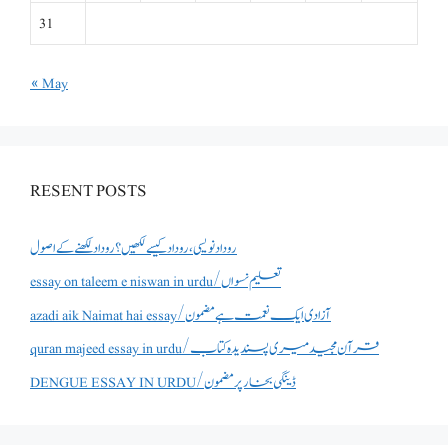
31
« May
RESENT POSTS
روداد نویسی ،روداد کیسے لکھیں؟ روداد لکھنے کے اصول
essay on taleem e niswan in urdu/تعلیم نسواں
azadi aik Naimat hai essay/آزادی ایک نعمت ہے مضمون
quran majeed essay in urdu/قرآن مجید میری پسندیدہ کتاب
DENGUE ESSAY IN URDU/ڈینگی بخار پر مضمون