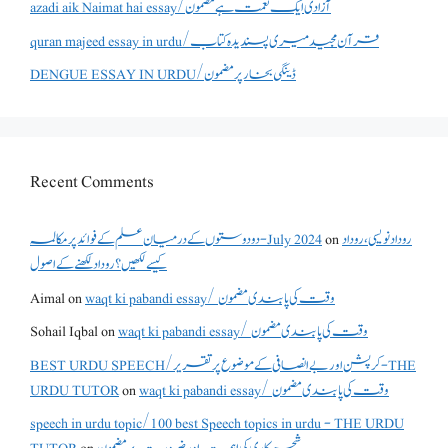
azadi aik Naimat hai essay/آزادی ایک نعمت ہے مضمون
quran majeed essay in urdu/قرآن مجید میری پسندیدہ کتاب
DENGUE ESSAY IN URDU/ڈینگی بخار پر مضمون
Recent Comments
دو دوستوں کے درمیان علم کے فوائد پر مکالمہ - July 2024
on
روداد نویسی ،روداد
کیسے لکھیں؟ روداد لکھنے کے اصول
Aimal
on
waqt ki pabandi essay/ وقت کی پابندی مضمون
Sohail Iqbal
on
waqt ki pabandi essay/ وقت کی پابندی مضمون
BEST URDU SPEECH/کرپشن اور بے انصافی کے موضوع پر تقریر - THE
URDU TUTOR
on
waqt ki pabandi essay/ وقت کی پابندی مضمون
speech in urdu topic/100 best Speech topics in urdu - THE URDU