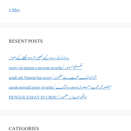
« May
RESENT POSTS
روداد نویسی ،روداد کیسے لکھیں؟ روداد لکھنے کے اصول
essay on taleem e niswan in urdu/تعلیم نسواں
azadi aik Naimat hai essay/آزادی ایک نعمت ہے مضمون
quran majeed essay in urdu/قرآن مجید میری پسندیدہ کتاب
DENGUE ESSAY IN URDU/ڈینگی بخار پر مضمون
CATEGORIES