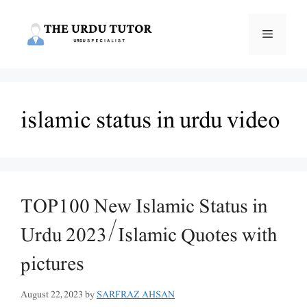
Skip
to
Menu
content
islamic status in urdu video
TOP100 New Islamic Status in
Urdu 2023/Islamic Quotes with
pictures
August 22, 2023
by
SARFRAZ AHSAN