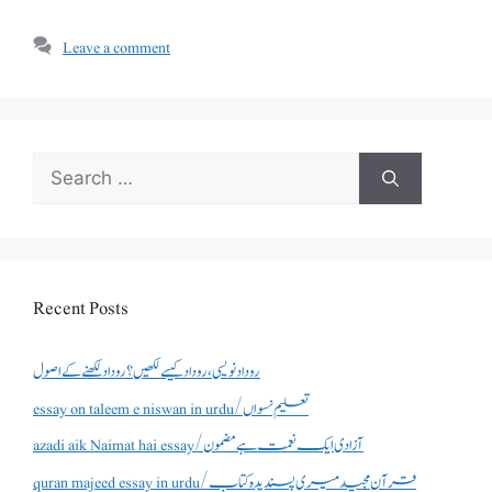
Leave a comment
Search
for:
Recent Posts
روداد نویسی ،روداد کیسے لکھیں؟ روداد لکھنے کے اصول
essay on taleem e niswan in urdu/تعلیم نسواں
azadi aik Naimat hai essay/آزادی ایک نعمت ہے مضمون
quran majeed essay in urdu/قرآن مجید میری پسندیدہ کتاب