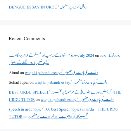
DENGUE ESSAY IN URDU/ڈینگی بخار پر مضمون
Recent Comments
دو دوستوں کے درمیان علم کے فوائد پر مکالمہ - July 2024
on
روداد نویسی ،روداد
کیسے لکھیں؟ روداد لکھنے کے اصول
Aimal
on
waqt ki pabandi essay/ وقت کی پابندی مضمون
Sohail Iqbal
on
waqt ki pabandi essay/ وقت کی پابندی مضمون
BEST URDU SPEECH/کرپشن اور بے انصافی کے موضوع پر تقریر - THE
URDU TUTOR
on
waqt ki pabandi essay/ وقت کی پابندی مضمون
speech in urdu topic/100 best Speech topics in urdu - THE URDU
TUTOR
on
شجرکاری کی اہمیت اور ضرورت پر مضمون