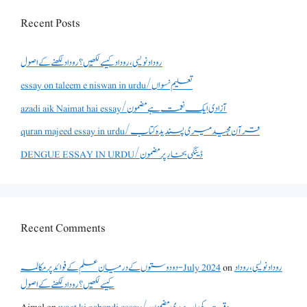
Recent Posts
روداد نویسی ،روداد کیسے لکھیں؟ روداد لکھنے کے اصول
essay on taleem e niswan in urdu/تعلیم نسواں
azadi aik Naimat hai essay/آزادی ایک نعمت ہے مضمون
quran majeed essay in urdu/قرآن مجید میری پسندیدہ کتاب
DENGUE ESSAY IN URDU/ڈینگی بخار پر مضمون
Recent Comments
دو دوستوں کے درمیان علم کے فوائد پر مکالمہ - July 2024
on
روداد نویسی ،روداد
کیسے لکھیں؟ روداد لکھنے کے اصول