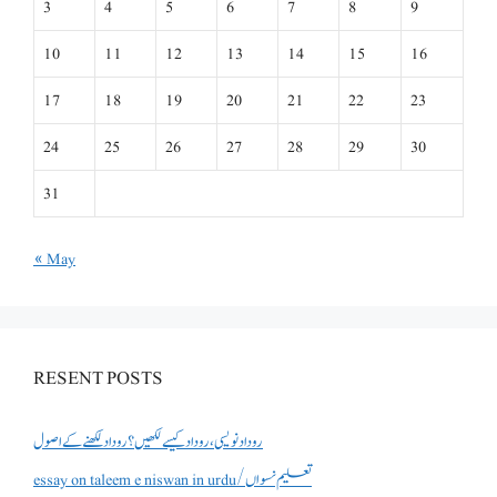
3
4
5
6
7
8
9
10
11
12
13
14
15
16
17
18
19
20
21
22
23
24
25
26
27
28
29
30
31
« May
RESENT POSTS
روداد نویسی ،روداد کیسے لکھیں؟ روداد لکھنے کے اصول
essay on taleem e niswan in urdu/تعلیم نسواں