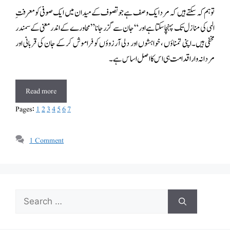
تو ہم کہ سکتے ہیں کہ مرد ایک وصف ہے جو تصوف کے میدان میں ایک صوفی کو معرفت ِ
الہی کی منازل تک پہنچا سکتا ہے اور “جان سے گزر جانا”محاورے کے اندر معنی کے سمندر
مخفی ہیں۔اپنی تمناؤں ، خواہشوں اور دلی آرزوؤں کو فراموش کر کے جان کی قربانی اور
مردانہ وار اقدامت ہی اس کا اصل اساس ہے۔
Read more
Pages:
1
2
3
4
5
6
7
1 Comment
Search
for: