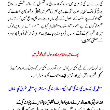
کی وجہ سے ان کی شاعری میں سوز و گداز ، روانی اور تسلسل کے ساتھ نغمگی اور صنائع
بدائع کی جھلک نمایاں طور پر ملتی ہے ۔ زیر تشریح شعر میں آفاقی موضوع زیر بحث ہے کہ
عظیم لوگ اپنے مقصد کے حصول کے لیے جان دینے سے بھی دریغ نہیں کرتے ۔ ان
عظیم لوگوں کے لیے “مرد” کا استعارہ استعمال کیا گیا ہے۔” مرد “سے مراد ایسے لوگ
ہیں جو ظلم و ستم کے آگے سیسہ پلائی دیوار بن جاتے ہیں۔ عوامی شاعر نظیر اکبر آبادی مرد
کے متعلق کہتے ہیں:
پورے ہیں وہی مرد جو ہر حال میں خوش ہیں
اسی طرح مرد کے لیے کبھی مرد ِکامل ، مرد قلندر اور کبھی مردِ کوہستانی اور بندہ مومن تو
کبھی ،فقیر درویش، شیر اور شاہین جیسے استعارے بھی استعمال ہیں۔
“شیر کی ایک دن کی زندگی‘ گیدڑ کی سو سالہ زندگی سے بہتر ہے ” شیر مشرق ٹیپو سلطان‎
اللہ تعالیٰ کی ذات ِ اقدس نے انسان کو اشرف المخلوق بنایا تو اس نے اپنی زندگی کے