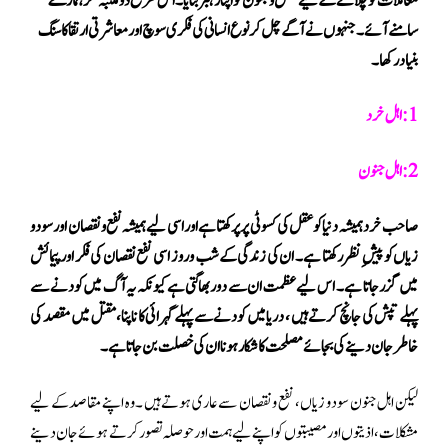
معاملات کو چلانے کے لیےعقل وجنون کو اپنا رہبر بنایا۔اس طرح دو مکتبہ فکر ہمارے
سامنے آئے۔جنہوں نے آگے چل کر نوع انسانی کی فکری سوچ اور معاشرتی ارتقا کا سنگ
بنیاد رکھا۔
1: اہل خرد
2: اہل جنون
صاحب خرد ہمیشہ دنیا کو عقل کی کسوٹی پر پرکھتا ہے اور اسی لیے ہمیشہ نفع و نقصان اور سود و
زیاں کو پیش ِنظر رکھتا ہے ۔ ان کی زندگی کے شب و روز اسی نفع نقصان کی فکر اور پیمائش
میں گزر جاتا ہے ۔ اس لیے عظمت ان سے دور بھاگتی ہے کیونکہ یہ آگ میں کودنے سے
پہلے تپش کی جانچ کرتے ہیں ، دریا میں کودنے سے پہلے گہرائی کا ناپنا،مقتل میں مقصد کی
خاطر جان دینے کی بجائے مصلحت کا شکار ہونا ان کی خصلت بن جاتا ہے۔
لیکن اہل جنون سود و زیاں ، نفع و نقصان سے عاری ہوتے ہیں ۔ وہ اپنے مقاصد کے لیے
مشکلات ، اذیتوں اور مصیبتوں کو اپنے لیے ہمت اور حوصلہ تصور کرتے ہوئے جان دینے