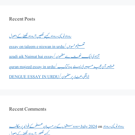
Recent Posts
روداد نویسی ،روداد کیسے لکھیں؟ روداد لکھنے کے اصول
essay on taleem e niswan in urdu/تعلیم نسواں
azadi aik Naimat hai essay/آزادی ایک نعمت ہے مضمون
quran majeed essay in urdu/قرآن مجید میری پسندیدہ کتاب
DENGUE ESSAY IN URDU/ڈینگی بخار پر مضمون
Recent Comments
روداد نویسی ،روداد
on
دو دوستوں کے درمیان علم کے فوائد پر مکالمہ - July 2024
کیسے لکھیں؟ روداد لکھنے کے اصول