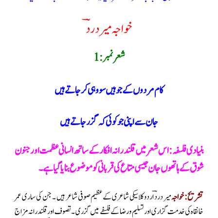
خواجہ میر دردؔ
شعر نمبر:1
کام مردوں کے جو ہیں سو وہی کر جاتے ہیں
جان سے اپنی جو کوئی کہ گزر جاتے ہیں
بنیادی فلسفہ :اس شعر میں قلندرانہ افکار کے ساتھ انسانی عظمت اور جنون
شوق کے ہاتھوں جان جیسی متاع کی قربانی کو موضوع بنایا گیا ہے۔
تشریح: خواجہ
میر دردؔ اردو کلاسیکی شاعری کے عظیم صوفی شاعر ہیں ۔ جن کی ساری عمر
خانقاہ کی خدمت گزاری اور تسلیم و رضا کے فلسفے میں گزری ۔ تصوف اور قلندرانہ مزاج