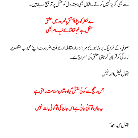
سے بھی گریز نہیں کرتے۔اقبال بھی ہمیشہ دل کو عقل پر ترجیع دیتے ہیں۔
بے خطر کود پڑا آتشِ نمرود میں عشق
عقل ہے محوِ تماشائے لبِ بام ابھی
صوفیاء کے نزدیک پریشانیوں کا مردانہ وار مقابلہ اور بوقتِ ضرورت اپنے محبوب مقصد پر
زندگی کو قربان کرنا ہی عشق کی معراج ہے۔
بقول فیض احمد فیض
جس دھج سے کوئی مقتل گیا وہ شان سلامت رہتی ہے
یہ جان تو آنی جانی ہے اس جان کی تو کوئی بات نہیں
بقول مجید امجدٓ