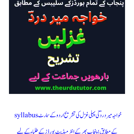
خواجہ میر دردؔ کی پہلی غزل کی تشریح اردو کے سمارٹ syllabus
کے مطابق ؛پنجاب بھر کے انٹر میڈیٹ بورڈز کے طلباء کے لیے