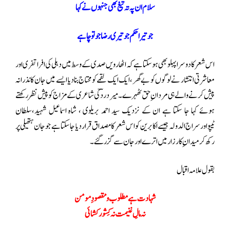
سلام ان پہ تہ تیغ بھی جنہوں نے کہا
جو تیرا حکم جو تیری رضا جو تو چاہے
اس شعر کا دوسرا پہلو بھی ہو سکتا ہے کہ اٹھارویں صدی کے وسط میں دہلی کی افراتفری اور
معاشرتی انتشار نے لوگوں کو بے گھر ، ایک ایک لقمے کو محتاج بنا دیا ایسے میں جان کا نذرانہ
پیش کرنے والے ہی مردان ِحق ٹھہرے ۔ میر دردؔ کی شاعری کے مزاج کو پیش نظر رکھتے
ہوئے کہا جا سکتا ہے ان کے نزدیک سید احمد بریلوی ، شاہ اسماعیل شہید،سلطان
ٹیپواورسراج الدولہ جیسے اکابرین کو اس شعر کا مصداق قرار دیا جا سکتا ہے جو جان ہتھیلی پر
رکھ کر میدان ِ کارزار میں اترے اور جان سے گزر گئے۔
بقول علامہ اقبال
شہادت ہے مطلوب و مقصودِ مومن
نہ مالِ غنیمت نہ کِشور کشائی