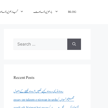
BLOG
بارھویں جماعت
گیارھویں جم
Search
for:
Recent Posts
روداد نویسی ،روداد کیسے لکھیں؟ روداد لکھنے کے اصول
essay on taleem e niswan in urdu/تعلیم نسواں
azadi aik Naimat hai essay/آزادی ایک نعمت ہے