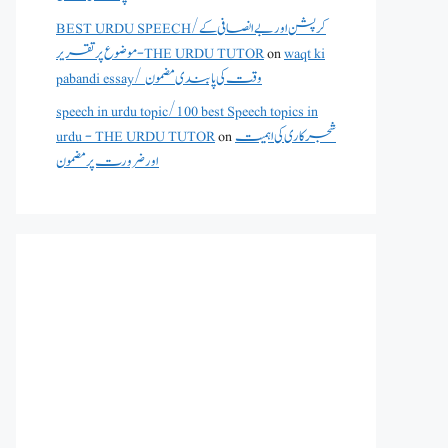
BEST URDU SPEECH/کرپشن اور بے انصافی کے
waqt ki
on
موضوع پر تقریر - THE URDU TUTOR
pabandi essay/ وقت کی پابندی مضمون
speech in urdu topic/100 best Speech topics in
شجرکاری کی اہمیت
on
urdu - THE URDU TUTOR
اور ضرورت پر مضمون