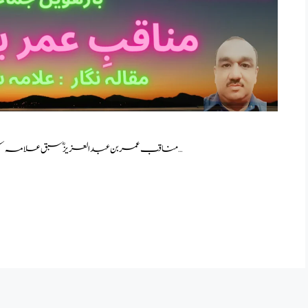
مناقب عمر بن عبدالعزیز ؓ سبق علامہ شبلی نعمانی کی کتاب “مقالات ِ شبلی جلد چہارم ” سے لیا گیا …