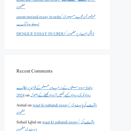
مضمون
quran majeed essay in urdu/قرآن مجید میری
پسندیدہ کتاب
DENGUE ESSAY IN URDU/ڈینگی بخار پر مضمون
Recent Comments
دو دوستوں کے درمیان علم کے فوائد پر مکالمہ - July
روداد نویسی ،روداد کیسے لکھیں؟ روداد لکھنے کے اصول
on
2024
waqt ki pabandi essay/ وقت کی پابندی
on
Aimal
مضمون
waqt ki pabandi essay/ وقت کی
on
Sohail Iqbal
پابندی مضمون