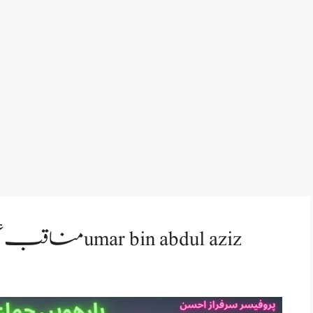
مناقب عمر بن عبدالعزیز خلاصہ umar bin abdul aziz