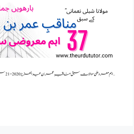
اہم معروضی سوالات سبق مناقبِ عمر بن عبدالعزیز2020-21 سبق “مناقبِ عمر بن عبدالعزیز ؓ ” کے 37 اہم معروضی سوالات …