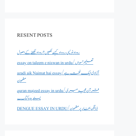
RESENT POSTS
روداد نویسی ،روداد کیسے لکھیں؟ روداد لکھنے کے اصول
essay on taleem e niswan in urdu/تعلیم نسواں
azadi aik Naimat hai essay/آزادی ایک نعمت ہے
مضمون
quran majeed essay in urdu/قرآن مجید میری
پسندیدہ کتاب
DENGUE ESSAY IN URDU/ڈینگی بخار پر مضمون