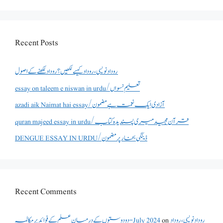
Recent Posts
روداد نویسی ،روداد کیسے لکھیں؟ روداد لکھنے کے اصول
essay on taleem e niswan in urdu/تعلیم نسواں
azadi aik Naimat hai essay/آزادی ایک نعمت ہے مضمون
quran majeed essay in urdu/قرآن مجید میری پسندیدہ کتاب
DENGUE ESSAY IN URDU/ڈینگی بخار پر مضمون
Recent Comments
روداد نویسی ،روداد
on
دو دوستوں کے درمیان علم کے فوائد پر مکالمہ - July 2024