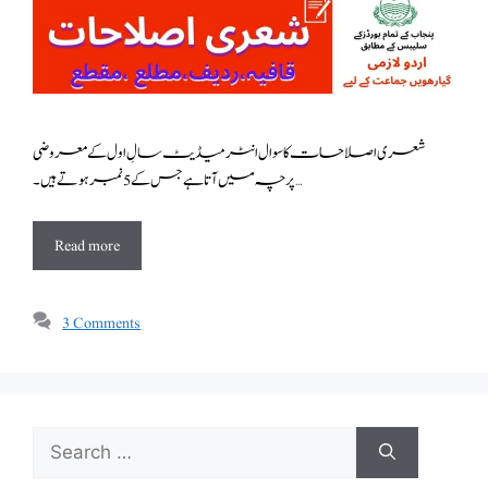
شعری اصلاحات کا سوال انٹرمیڈیٹ سالِ اول کے معروضی
پرچہ میں آتا ہے جس کے 5 نمبر ہوتے ہیں ۔ …
Read more
3 Comments
Search
for: