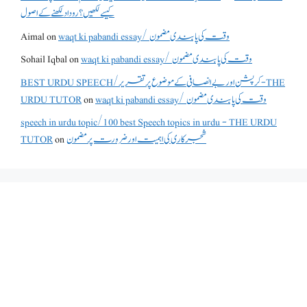
کیسے لکھیں؟ روداد لکھنے کے اصول
waqt ki pabandi essay/ وقت کی پابندی مضمون
on
Aimal
waqt ki pabandi essay/ وقت کی پابندی مضمون
on
Sohail Iqbal
BEST URDU SPEECH/کرپشن اور بے انصافی کے موضوع پر تقریر - THE
waqt ki pabandi essay/ وقت کی پابندی مضمون
on
URDU TUTOR
speech in urdu topic/100 best Speech topics in urdu - THE URDU
شجرکاری کی اہمیت اور ضرورت پر مضمون
on
TUTOR