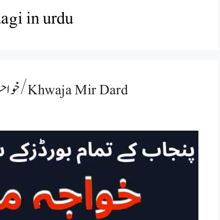
dagi in urdu
خواجہ میر درد ؔ کی غزل کی تشریح/Khwaja Mir Dard