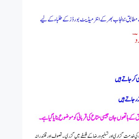
دؔ
ی کر جاتے ہیں
زر جاتے ہیں
 کے ہاتھوں جان جیسی متاع کی قربانی کو موضوع بنایا گیا ہے۔
اہ کی خدمت گزاری اور تسلیم و رضا کے فلسفے میں گزری ۔ تصوف اور قلندرانہ