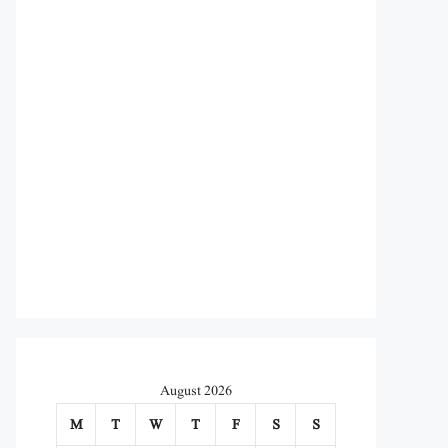
August 2026
M
T
W
T
F
S
S