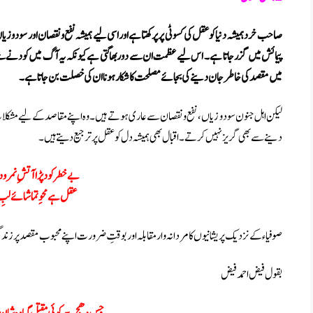
صاحب خرد ہمیشہ دنیا کو عقل کی کسوٹی پر پرکھتا ہے اور اسی لیے ہمیشہ نفع و نقصان اور سود و زی
پیمائش میں گزر جاتا ہے ۔ اس لیے عظمت ان سے دور بھاگتی ہے کیونکہ یہ آگ میں کودنے سے پہ
میں مقصد کی خاطر جان دینے کی بجائے مصلحت کا شکار ہونا ان کی خصلت بن جاتا ہے۔
لیکن اہل جنون سود و زیاں ، نفع و نقصان سے عاری ہوتے ہیں ۔ وہ اپنے مقاصد کے لیے مشکل
دینے سے بھی گریز نہیں کرتے۔اقبال بھی ہمیشہ دل کو عقل پر ترجیع دیتے ہیں۔
بے خطر کود پڑا آتشِ نمرو
عقل ہے محوِ تماشائے لبِ 
صوفیاء کے نزدیک پریشانیوں کا مردانہ وار مقابلہ اور بوقتِ ضرورت اپنے محبوب مقصد پر زند
بقول فیض احمد فیض