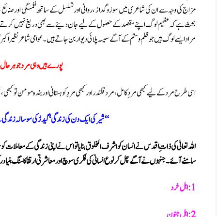
مزاج کی وجہ سے ان کی شاعری میں سوز و گداز ، روانی اور تسلسل کے ساتھ نغمگی اور صنائع ب
بحث ہے کہ عظیم لوگ اپنے مقصد کے حصول کے لیے جان دینے سے بھی دریغ نہیں کرتے ۔ ان
مراد ایسے لوگ ہیں جو ظلم و ستم کے آگے سیسہ پلائی دیوار بن جاتے ہیں۔ عوامی شاعر نظیر اکبر
پورے ہیں وہی مرد جو ہر حال
اسی طرح مرد کے لیے کبھی مرد ِکامل ، مرد قلندر اور کبھی مردِ کوہستانی اور بندہ مومن تو کبھ
“شیر کی ایک دن کی زندگی‘ گیدڑ کی سو سالہ زندگی س
اللہ تعالیٰ کی ذات ِ اقدس نے انسان کو اشرف المخلوق بنایا تو اس نے اپنی زندگی کے معاملات 
سامنے آئے۔جنہوں نے آگے چل کر نوع انسانی کی فکری سوچ اور معاشرتی ارتقا کا سنگ بنیاد ر
1: اہل خرد
2: اہل جنون