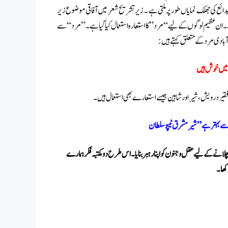
دائع کی جھلک نمایاں طور پر ملتی ہے ۔ زیر تشریح شعر میں آفاقی موضوع زیر
 عظیم لوگوں کے لیے “مرد” کا استعارہ استعمال کیا گیا ہے۔” مرد “سے
 آبادی مرد کے متعلق کہتے ہیں:
 میں خوش ہیں
ی ،فقیر درویش، شیر اور شاہین جیسے استعارے بھی استعمال ہیں۔
ے بہتر ہے ” شیر مشرق ٹیپو سلطان‎
کو چلانے کے لیےعقل وجنون کو اپنا رہبر بنایا۔اس طرح دو مکتبہ فکر ہمارے
کھا۔