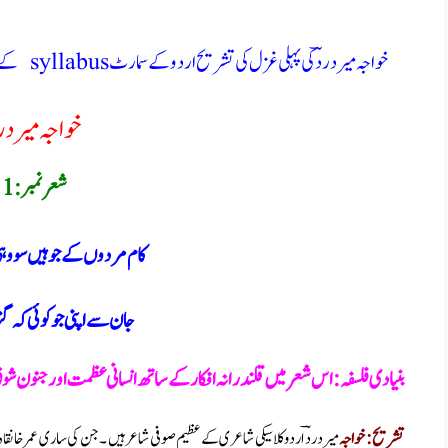
خواجہ میر دردؔ کی پہلی غزل کی تشریح اردو کے سمارٹ syllabus کے مطابق ؛پنجاب بھر کے انٹر میڈیٹ بورڈز کے طلباء کے لیے
خواجہ میر در
شعر نمبر:1
کام مردوں کے جو ہیں سو وہ
جان سے اپنی جو کوئی کہ گ
بنیادی فلسفہ :اس شعر میں قلندرانہ افکار کے ساتھ انسانی عظمت اور جنون شوق
تشریح: خواجہ
میر دردؔ اردو کلاسیکی شاعری کے عظیم صوفی شاعر ہیں ۔ جن کی ساری عمر خانق