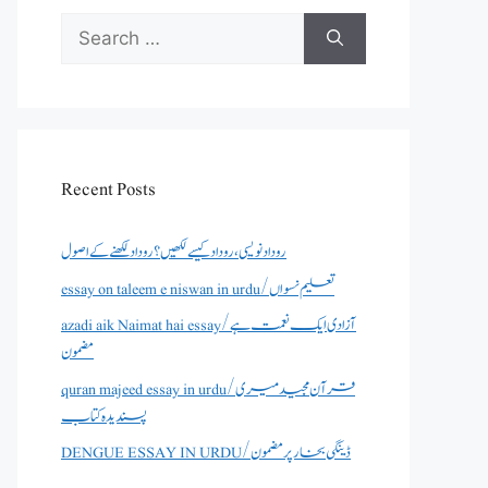
Search
for:
Recent Posts
روداد نویسی ،روداد کیسے لکھیں؟ روداد لکھنے کے اصول
essay on taleem e niswan in urdu/تعلیم نسواں
azadi aik Naimat hai essay/آزادی ایک نعمت ہے
مضمون
quran majeed essay in urdu/قرآن مجید میری
پسندیدہ کتاب
DENGUE ESSAY IN URDU/ڈینگی بخار پر مضمون