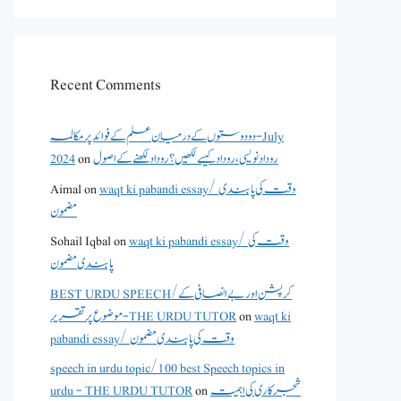
Recent Comments
دو دوستوں کے درمیان علم کے فوائد پر مکالمہ - July
روداد نویسی ،روداد کیسے لکھیں؟ روداد لکھنے کے اصول
on
2024
waqt ki pabandi essay/ وقت کی پابندی
on
Aimal
مضمون
waqt ki pabandi essay/ وقت کی
on
Sohail Iqbal
پابندی مضمون
BEST URDU SPEECH/کرپشن اور بے انصافی کے
waqt ki
on
موضوع پر تقریر - THE URDU TUTOR
pabandi essay/ وقت کی پابندی مضمون
speech in urdu topic/100 best Speech topics in
شجرکاری کی اہمیت
on
urdu - THE URDU TUTOR