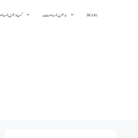
BLOG
بارھویں جماعت
گیارھویں جم