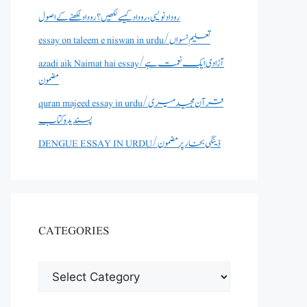
روداد نویسی ،روداد کیسے لکھیں؟ روداد لکھنے کے اصول
essay on taleem e niswan in urdu/تعلیم نسواں
azadi aik Naimat hai essay/آزادی ایک نعمت ہے
مضمون
quran majeed essay in urdu/قرآن مجید میری
پسندیدہ کتاب
DENGUE ESSAY IN URDU/ڈینگی بخار پر مضمون
CATEGORIES
CATEGORIES