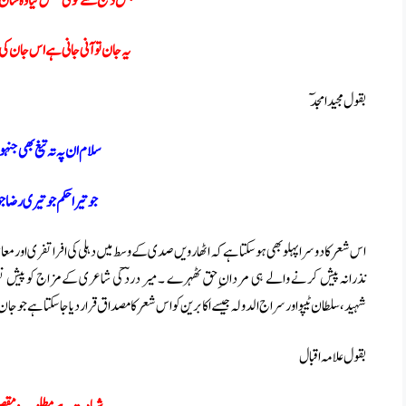
جس دھج سے کوئی مقتل گیا وہ شا
یہ جان تو آنی جانی ہے اس جان کی 
بقول مجید امجدٓ
سلام ان پہ تہ تیغ بھی جنہ
جو تیرا حکم جو تیری رضا ج
اس شعر کا دوسرا پہلو بھی ہو سکتا ہے کہ اٹھارویں صدی کے وسط میں دہلی کی افراتفری اور معاشرتی
نذرانہ پیش کرنے والے ہی مردان ِحق ٹھہرے ۔ میر دردؔ کی شاعری کے مزاج کو پیش نظر ر
شہید،سلطان ٹیپواورسراج الدولہ جیسے اکابرین کو اس شعر کا مصداق قرار دیا جا سکتا ہے جو جان
بقول علامہ اقبال