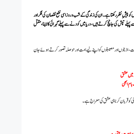
اں کو پیش ِنظر رکھتا ہے ۔ ان کی زندگی کے شب و روز اسی نفع نقصان کی فکر اور
لے تپش کی جانچ کرتے ہیں ، دریا میں کودنے سے پہلے گہرائی کا ناپنا،مقتل
ات ، اذیتوں اور مصیبتوں کو اپنے لیے ہمت اور حوصلہ تصور کرتے ہوئے جان
د میں عشق
بام ابھی
گی کو قربان کرنا ہی عشق کی معراج ہے۔