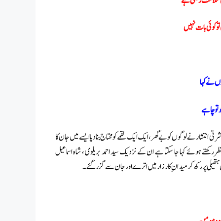
ن سلامت رہتی ہے
تو کوئی بات نہیں
وں نے کہا
و تو چاہے
 انتشار نے لوگوں کو بے گھر ، ایک ایک لقمے کو محتاج بنا دیا ایسے میں جان کا
کھتے ہوئے کہا جا سکتا ہے ان کے نزدیک سید احمد بریلوی ، شاہ اسماعیل
 ہتھیلی پر رکھ کر میدان ِ کارزار میں اترے اور جان سے گزر گئے۔