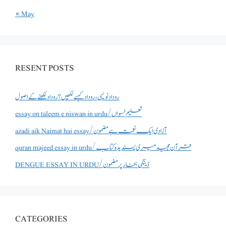
« May
RESENT POSTS
روداد نویسی ،روداد کیسے لکھیں؟ روداد لکھنے کے اصول
essay on taleem e niswan in urdu/تعلیم نسواں
azadi aik Naimat hai essay/آزادی ایک نعمت ہے مضمون
quran majeed essay in urdu/قرآن مجید میری پسندیدہ کتاب
DENGUE ESSAY IN URDU/ڈینگی بخار پر مضمون
CATEGORIES