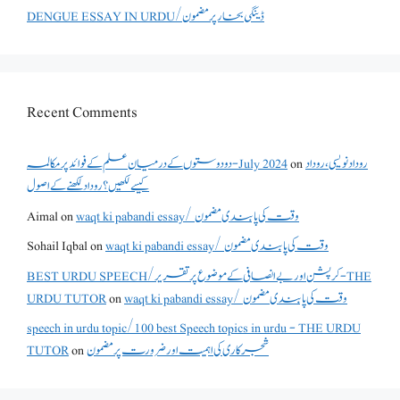
DENGUE ESSAY IN URDU/ڈینگی بخار پر مضمون
Recent Comments
دو دوستوں کے درمیان علم کے فوائد پر مکالمہ - July 2024
on
روداد نویسی ،روداد
کیسے لکھیں؟ روداد لکھنے کے اصول
Aimal
on
waqt ki pabandi essay/ وقت کی پابندی مضمون
Sohail Iqbal
on
waqt ki pabandi essay/ وقت کی پابندی مضمون
BEST URDU SPEECH/کرپشن اور بے انصافی کے موضوع پر تقریر - THE
URDU TUTOR
on
waqt ki pabandi essay/ وقت کی پابندی مضمون
speech in urdu topic/100 best Speech topics in urdu - THE URDU
TUTOR
on
شجرکاری کی اہمیت اور ضرورت پر مضمون