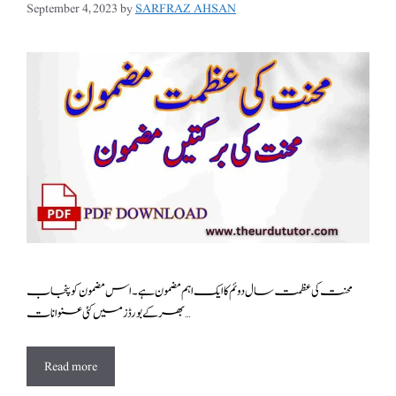
September 4, 2023
by
SARFRAZ AHSAN
محنت کی عظمت سال دوئم کا ایک اہم مضمون ہے ۔اس مضمون کو پنجاب
بھر کے بورڈز میں کئی عنوانات …
Read more