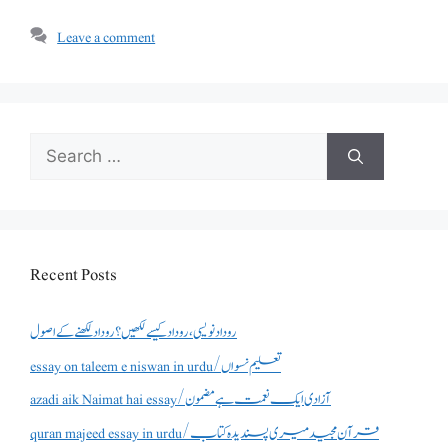
Leave a comment
Search
for:
Recent Posts
روداد نویسی ،روداد کیسے لکھیں؟ روداد لکھنے کے اصول
essay on taleem e niswan in urdu/تعلیم نسواں
azadi aik Naimat hai essay/آزادی ایک نعمت ہے مضمون
quran majeed essay in urdu/قرآن مجید میری پسندیدہ کتاب