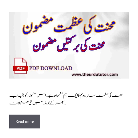
محنت کی عظمت سال دوئم کا ایک اہم مضمون ہے ۔اس مضمون کو پنجاب
بھر کے بورڈز میں کئی عنوانات …
Read more