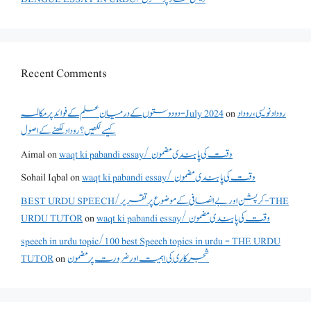
Recent Comments
دو دوستوں کے درمیان علم کے فوائد پر مکالمہ - July 2024
on
روداد نویسی ،روداد
کیسے لکھیں؟ روداد لکھنے کے اصول
Aimal
on
waqt ki pabandi essay/ وقت کی پابندی مضمون
Sohail Iqbal
on
waqt ki pabandi essay/ وقت کی پابندی مضمون
BEST URDU SPEECH/کرپشن اور بے انصافی کے موضوع پر تقریر - THE
URDU TUTOR
on
waqt ki pabandi essay/ وقت کی پابندی مضمون
speech in urdu topic/100 best Speech topics in urdu - THE URDU
TUTOR
on
شجرکاری کی اہمیت اور ضرورت پر مضمون