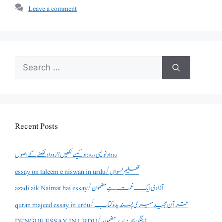
Leave a comment
Search
for:
Recent Posts
روداد نویسی ،روداد کیسے لکھیں؟ روداد لکھنے کے اصول
essay on taleem e niswan in urdu/تعلیم نسواں
azadi aik Naimat hai essay/آزادی ایک نعمت ہے مضمون
quran majeed essay in urdu/قرآن مجید میری پسندیدہ کتاب
DENGUE ESSAY IN URDU/ڈینگی بخار پر مضمون