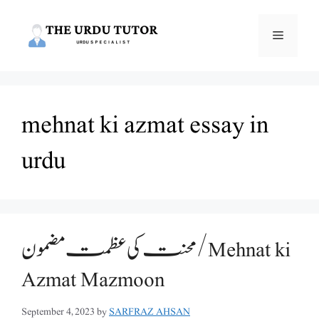
Skip
to
Menu
content
mehnat ki azmat essay in
urdu
محنت کی عظمت مضمون /Mehnat ki
Azmat Mazmoon
September 4, 2023
by
SARFRAZ AHSAN