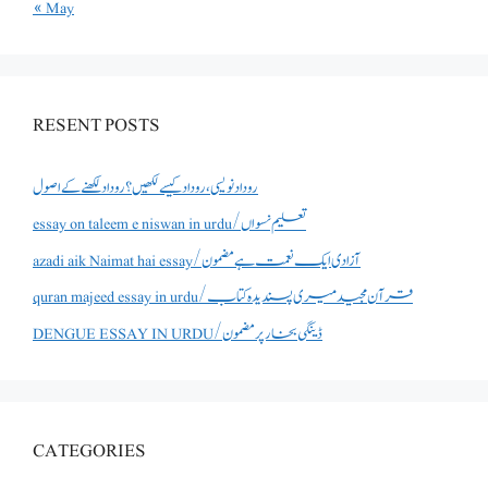
« May
RESENT POSTS
روداد نویسی ،روداد کیسے لکھیں؟ روداد لکھنے کے اصول
essay on taleem e niswan in urdu/تعلیم نسواں
azadi aik Naimat hai essay/آزادی ایک نعمت ہے مضمون
quran majeed essay in urdu/قرآن مجید میری پسندیدہ کتاب
DENGUE ESSAY IN URDU/ڈینگی بخار پر مضمون
CATEGORIES