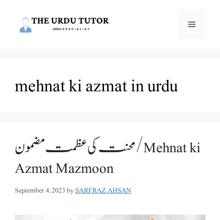
Skip
to
Menu
content
mehnat ki azmat in urdu
محنت کی عظمت مضمون /Mehnat ki
Azmat Mazmoon
September 4, 2023
by
SARFRAZ AHSAN