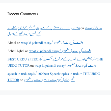
Recent Comments
دو دوستوں کے درمیان علم کے فوائد پر مکالمہ - July 2024
on
روداد نویسی ،روداد
کیسے لکھیں؟ روداد لکھنے کے اصول
Aimal
on
waqt ki pabandi essay/ وقت کی پابندی مضمون
Sohail Iqbal
on
waqt ki pabandi essay/ وقت کی پابندی مضمون
BEST URDU SPEECH/کرپشن اور بے انصافی کے موضوع پر تقریر - THE
URDU TUTOR
on
waqt ki pabandi essay/ وقت کی پابندی مضمون
speech in urdu topic/100 best Speech topics in urdu - THE URDU
TUTOR
on
شجرکاری کی اہمیت اور ضرورت پر مضمون