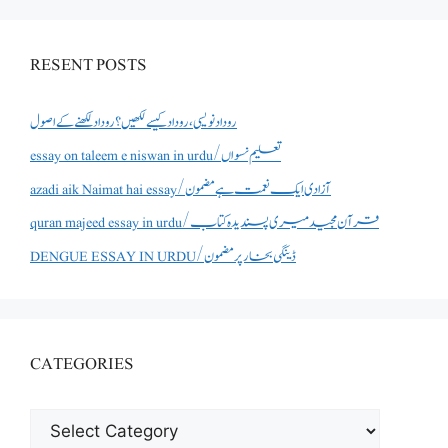
RESENT POSTS
روداد نویسی ،روداد کیسے لکھیں؟ روداد لکھنے کے اصول
essay on taleem e niswan in urdu/تعلیم نسواں
azadi aik Naimat hai essay/آزادی ایک نعمت ہے مضمون
quran majeed essay in urdu/قرآن مجید میری پسندیدہ کتاب
DENGUE ESSAY IN URDU/ڈینگی بخار پر مضمون
CATEGORIES
CATEGORIES