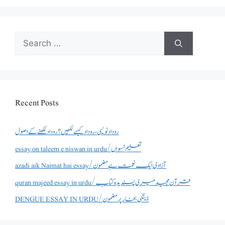
Search
for:
Recent Posts
روداد نویسی ،روداد کیسے لکھیں؟ روداد لکھنے کے اصول
essay on taleem e niswan in urdu/تعلیم نسواں
azadi aik Naimat hai essay/آزادی ایک نعمت ہے مضمون
quran majeed essay in urdu/قرآن مجید میری پسندیدہ کتاب
DENGUE ESSAY IN URDU/ڈینگی بخار پر مضمون