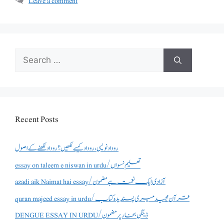
Leave a comment
Search
for:
Recent Posts
روداد نویسی ،روداد کیسے لکھیں؟ روداد لکھنے کے اصول
essay on taleem e niswan in urdu/تعلیم نسواں
azadi aik Naimat hai essay/آزادی ایک نعمت ہے مضمون
quran majeed essay in urdu/قرآن مجید میری پسندیدہ کتاب
DENGUE ESSAY IN URDU/ڈینگی بخار پر مضمون