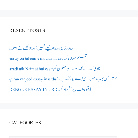
RESENT POSTS
روداد نویسی ،روداد کیسے لکھیں؟ روداد لکھنے کے اصول
essay on taleem e niswan in urdu/تعلیم نسواں
azadi aik Naimat hai essay/آزادی ایک نعمت ہے مضمون
quran majeed essay in urdu/قرآن مجید میری پسندیدہ کتاب
DENGUE ESSAY IN URDU/ڈینگی بخار پر مضمون
CATEGORIES