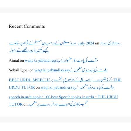
Recent Comments
دو دوستوں کے درمیان علم کے فوائد پر مکالمہ - July 2024
on
روداد نویسی ،روداد
کیسے لکھیں؟ روداد لکھنے کے اصول
Aimal
on
waqt ki pabandi essay/ وقت کی پابندی مضمون
Sohail Iqbal
on
waqt ki pabandi essay/ وقت کی پابندی مضمون
BEST URDU SPEECH/کرپشن اور بے انصافی کے موضوع پر تقریر - THE
URDU TUTOR
on
waqt ki pabandi essay/ وقت کی پابندی مضمون
speech in urdu topic/100 best Speech topics in urdu - THE URDU
TUTOR
on
شجرکاری کی اہمیت اور ضرورت پر مضمون