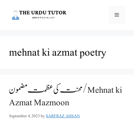
Skip
to
Menu
content
mehnat ki azmat poetry
محنت کی عظمت مضمون /Mehnat ki
Azmat Mazmoon
September 4, 2023
by
SARFRAZ AHSAN