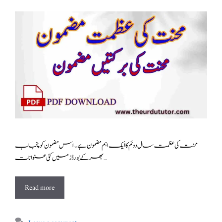
محنت کی عظمت سال دوئم کا ایک اہم مضمون ہے ۔اس مضمون کو پنجاب
بھر کے بورڈز میں کئی عنوانات …
Read more