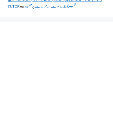
speech in urdu topic/100 best Speech topics in urdu - THE URDU
شجرکاری کی اہمیت اور ضرورت پر مضمون
on
TUTOR