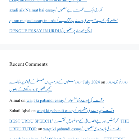
azadi aik Naimat hai essay/آزادی ایک نعمت ہے مضمون
quran majeed essay in urdu/قرآن مجید میری پسندیدہ کتاب
DENGUE ESSAY IN URDU/ڈینگی بخار پر مضمون
Recent Comments
روداد نویسی ،روداد
on
دو دوستوں کے درمیان علم کے فوائد پر مکالمہ - July 2024
کیسے لکھیں؟ روداد لکھنے کے اصول
waqt ki pabandi essay/ وقت کی پابندی مضمون
on
Aimal
waqt ki pabandi essay/ وقت کی پابندی مضمون
on
Sohail Iqbal
BEST URDU SPEECH/کرپشن اور بے انصافی کے موضوع پر تقریر - THE
waqt ki pabandi essay/ وقت کی پابندی مضمون
on
URDU TUTOR