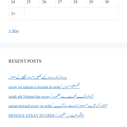
24
25
26
27
28
29
30
31
« May
RESENT POSTS
روداد نویسی ،روداد کیسے لکھیں؟ روداد لکھنے کے اصول
essay on taleem e niswan in urdu/تعلیم نسواں
azadi aik Naimat hai essay/آزادی ایک نعمت ہے مضمون
quran majeed essay in urdu/قرآن مجید میری پسندیدہ کتاب
DENGUE ESSAY IN URDU/ڈینگی بخار پر مضمون