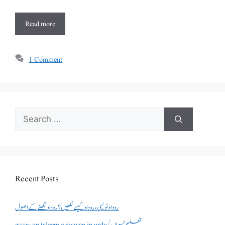
Read more
1 Comment
Search
for:
Recent Posts
روداد نویسی ،روداد کیسے لکھیں؟ روداد لکھنے کے اصول
essay on taleem e niswan in urdu/تعلیم نسواں