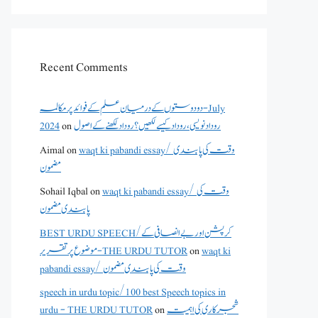
Recent Comments
دو دوستوں کے درمیان علم کے فوائد پر مکالمہ - July
2024
on
روداد نویسی ،روداد کیسے لکھیں؟ روداد لکھنے کے اصول
Aimal
on
waqt ki pabandi essay/ وقت کی پابندی
مضمون
Sohail Iqbal
on
waqt ki pabandi essay/ وقت کی
پابندی مضمون
BEST URDU SPEECH/کرپشن اور بے انصافی کے
موضوع پر تقریر - THE URDU TUTOR
on
waqt ki
pabandi essay/ وقت کی پابندی مضمون
speech in urdu topic/100 best Speech topics in
urdu - THE URDU TUTOR
on
شجرکاری کی اہمیت