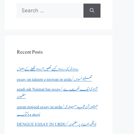
Search
for:
Recent Posts
روداد نویسی ،روداد کیسے لکھیں؟ روداد لکھنے کے اصول
essay on taleem e niswan in urdu/تعلیم نسواں
azadi aik Naimat hai essay/آزادی ایک نعمت ہے
مضمون
quran majeed essay in urdu/قرآن مجید میری
پسندیدہ کتاب
DENGUE ESSAY IN URDU/ڈینگی بخار پر مضمون