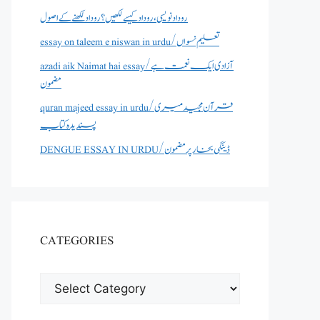
روداد نویسی ،روداد کیسے لکھیں؟ روداد لکھنے کے اصول
essay on taleem e niswan in urdu/تعلیم نسواں
azadi aik Naimat hai essay/آزادی ایک نعمت ہے
مضمون
quran majeed essay in urdu/قرآن مجید میری
پسندیدہ کتاب
DENGUE ESSAY IN URDU/ڈینگی بخار پر مضمون
CATEGORIES
CATEGORIES