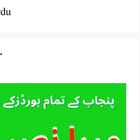
rdu
م