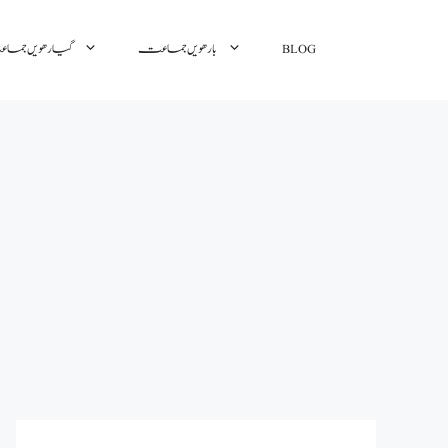
گیارھویں جم
بارھویں جماعت
BLOG