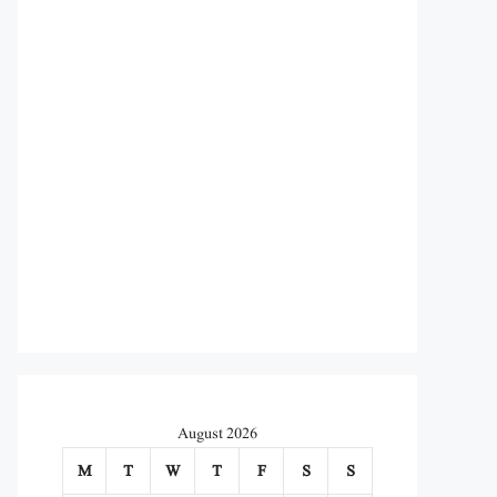
August 2026
M
T
W
T
F
S
S