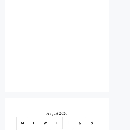
August 2026
M
T
W
T
F
S
S