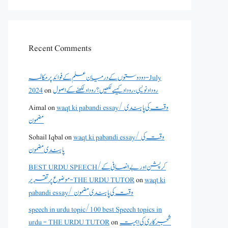
Recent Comments
دو دوستوں کے درمیان علم کے فوائد پر مکالمہ - July
2024
on
روداد نویسی ،روداد کیسے لکھیں؟ روداد لکھنے کے اصول
Aimal
on
waqt ki pabandi essay/ وقت کی پابندی
مضمون
Sohail Iqbal
on
waqt ki pabandi essay/ وقت کی
پابندی مضمون
BEST URDU SPEECH/کرپشن اور بے انصافی کے
موضوع پر تقریر - THE URDU TUTOR
on
waqt ki
pabandi essay/ وقت کی پابندی مضمون
speech in urdu topic/100 best Speech topics in
urdu - THE URDU TUTOR
on
شجرکاری کی اہمیت