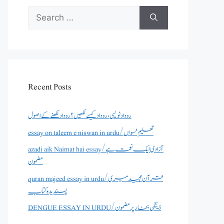
Search
for:
Recent Posts
روداد نویسی ،روداد کیسے لکھیں؟ روداد لکھنے کے اصول
essay on taleem e niswan in urdu/تعلیم نسواں
azadi aik Naimat hai essay/آزادی ایک نعمت ہے
مضمون
quran majeed essay in urdu/قرآن مجید میری
پسندیدہ کتاب
DENGUE ESSAY IN URDU/ڈینگی بخار پر مضمون