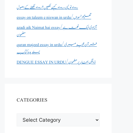
روداد نویسی ،روداد کیسے لکھیں؟ روداد لکھنے کے اصول
essay on taleem e niswan in urdu/تعلیم نسواں
azadi aik Naimat hai essay/آزادی ایک نعمت ہے
مضمون
quran majeed essay in urdu/قرآن مجید میری
پسندیدہ کتاب
DENGUE ESSAY IN URDU/ڈینگی بخار پر مضمون
CATEGORIES
CATEGORIES