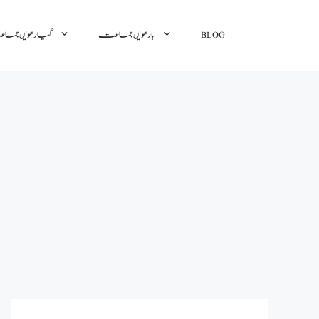
گیارھویں جم
بارھویں جماعت
BLOG