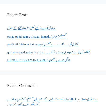
Recent Posts
روداد نویسی ،روداد کیسے لکھیں؟ روداد لکھنے کے اصول
essay on taleem e niswan in urdu/تعلیم نسواں
azadi aik Naimat hai essay/آزادی ایک نعمت ہے مضمون
quran majeed essay in urdu/قرآن مجید میری پسندیدہ کتاب
DENGUE ESSAY IN URDU/ڈینگی بخار پر مضمون
Recent Comments
روداد نویسی ،روداد
on
دو دوستوں کے درمیان علم کے فوائد پر مکالمہ - July 2024
کیسے لکھیں؟ روداد لکھنے کے اصول