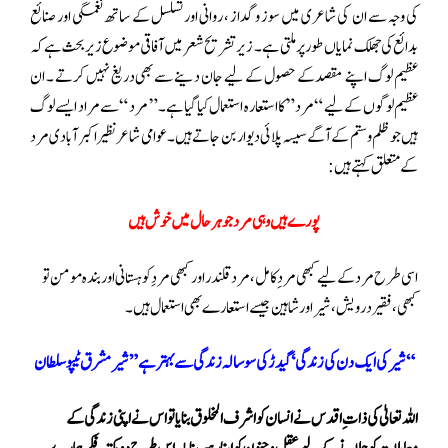
کی وجہ سے ان کی شاعری میں سوز و گداز ، روانی اور تسلسل کے ساتھ نغمگی اور صنائع
بدائع کی جھلک نمایاں طور پر ملتی ہے ۔ زیر تشریح شعر میں آفاقی موضوع زیر بحث ہے کہ
عظیم لوگ اپنے مقصد کے حصول کے لیے جان دینے سے بھی دریغ نہیں کرتے ۔ ان
عظیم لوگوں کے لیے “مرد” کا استعارہ استعمال کیا گیا ہے۔” مرد “سے مراد ایسے لوگ
ہیں جو ظلم و ستم کے آگے سیسہ پلائی دیوار بن جاتے ہیں۔ عوامی شاعر نظیر اکبر آبادی مرد
کے متعلق کہتے ہیں:
پورے ہیں وہی مرد جو ہر حال میں خوش ہیں
اسی طرح مرد کے لیے کبھی مرد ِکامل ، مرد قلندر اور کبھی مردِ کوہستانی اور بندہ مومن تو
کبھی ،فقیر درویش، شیر اور شاہین جیسے استعارے بھی استعمال ہیں۔
“شیر کی ایک دن کی زندگی‘ گیدڑ کی سو سالہ زندگی سے بہتر ہے ” شیر مشرق ٹیپو سلطان‎
اللہ تعالیٰ کی ذات ِ اقدس نے انسان کو اشرف المخلوق بنایا تو اس نے اپنی زندگی کے