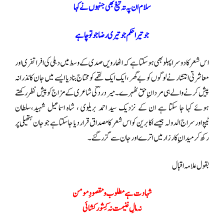
سلام ان پہ تہ تیغ بھی جنہوں نے کہا
جو تیرا حکم جو تیری رضا جو تو چاہے
اس شعر کا دوسرا پہلو بھی ہو سکتا ہے کہ اٹھارویں صدی کے وسط میں دہلی کی افراتفری اور
معاشرتی انتشار نے لوگوں کو بے گھر ، ایک ایک لقمے کو محتاج بنا دیا ایسے میں جان کا نذرانہ
پیش کرنے والے ہی مردان ِحق ٹھہرے ۔ میر دردؔ کی شاعری کے مزاج کو پیش نظر رکھتے
ہوئے کہا جا سکتا ہے ان کے نزدیک سید احمد بریلوی ، شاہ اسماعیل شہید،سلطان
ٹیپواورسراج الدولہ جیسے اکابرین کو اس شعر کا مصداق قرار دیا جا سکتا ہے جو جان ہتھیلی پر
رکھ کر میدان ِ کارزار میں اترے اور جان سے گزر گئے۔
بقول علامہ اقبال
شہادت ہے مطلوب و مقصودِ مومن
نہ مالِ غنیمت نہ کِشور کشائی