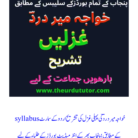
خواجہ میر دردؔ کی پہلی غزل کی تشریح اردو کے سمارٹ syllabus
کے مطابق ؛پنجاب بھر کے انٹر میڈیٹ بورڈز کے طلباء کے لیے