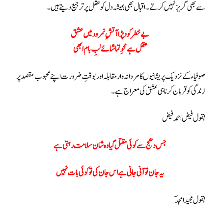
سے بھی گریز نہیں کرتے۔اقبال بھی ہمیشہ دل کو عقل پر ترجیع دیتے ہیں۔
بے خطر کود پڑا آتشِ نمرود میں عشق
عقل ہے محوِ تماشائے لبِ بام ابھی
صوفیاء کے نزدیک پریشانیوں کا مردانہ وار مقابلہ اور بوقتِ ضرورت اپنے محبوب مقصد پر
زندگی کو قربان کرنا ہی عشق کی معراج ہے۔
بقول فیض احمد فیض
جس دھج سے کوئی مقتل گیا وہ شان سلامت رہتی ہے
یہ جان تو آنی جانی ہے اس جان کی تو کوئی بات نہیں
بقول مجید امجدٓ