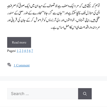
تو ہم کہ سکتے ہیں کہ مرد ایک وصف ہے جو تصوف کے میدان میں ایک صوفی کو معرفت ِ
الہی کی منازل تک پہنچا سکتا ہے اور “جان سے گزر جانا”محاورے کے اندر معنی کے سمندر
مخفی ہیں۔اپنی تمناؤں ، خواہشوں اور دلی آرزوؤں کو فراموش کر کے جان کی قربانی اور
مردانہ وار اقدامت ہی اس کا اصل اساس ہے۔
Read more
Pages:
1
2
3
4
5
6
7
1 Comment
Search
for: