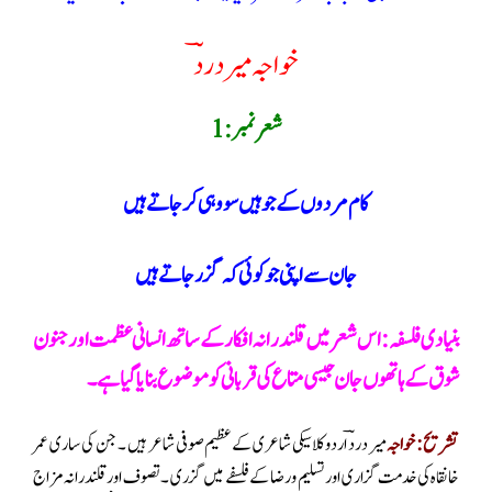
خواجہ میر دردؔ
شعر نمبر:1
کام مردوں کے جو ہیں سو وہی کر جاتے ہیں
جان سے اپنی جو کوئی کہ گزر جاتے ہیں
بنیادی فلسفہ :اس شعر میں قلندرانہ افکار کے ساتھ انسانی عظمت اور جنون
شوق کے ہاتھوں جان جیسی متاع کی قربانی کو موضوع بنایا گیا ہے۔
تشریح: خواجہ
میر دردؔ اردو کلاسیکی شاعری کے عظیم صوفی شاعر ہیں ۔ جن کی ساری عمر
خانقاہ کی خدمت گزاری اور تسلیم و رضا کے فلسفے میں گزری ۔ تصوف اور قلندرانہ مزاج