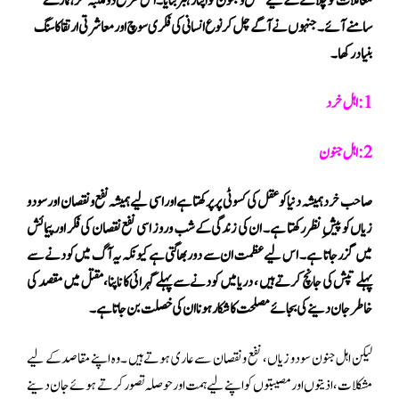
معاملات کو چلانے کے لیےعقل وجنون کو اپنا رہبر بنایا۔اس طرح دو مکتبہ فکر ہمارے
سامنے آئے۔جنہوں نے آگے چل کر نوع انسانی کی فکری سوچ اور معاشرتی ارتقا کا سنگ
بنیاد رکھا۔
1: اہل خرد
2: اہل جنون
صاحب خرد ہمیشہ دنیا کو عقل کی کسوٹی پر پرکھتا ہے اور اسی لیے ہمیشہ نفع و نقصان اور سود و
زیاں کو پیش ِنظر رکھتا ہے ۔ ان کی زندگی کے شب و روز اسی نفع نقصان کی فکر اور پیمائش
میں گزر جاتا ہے ۔ اس لیے عظمت ان سے دور بھاگتی ہے کیونکہ یہ آگ میں کودنے سے
پہلے تپش کی جانچ کرتے ہیں ، دریا میں کودنے سے پہلے گہرائی کا ناپنا،مقتل میں مقصد کی
خاطر جان دینے کی بجائے مصلحت کا شکار ہونا ان کی خصلت بن جاتا ہے۔
لیکن اہل جنون سود و زیاں ، نفع و نقصان سے عاری ہوتے ہیں ۔ وہ اپنے مقاصد کے لیے
مشکلات ، اذیتوں اور مصیبتوں کو اپنے لیے ہمت اور حوصلہ تصور کرتے ہوئے جان دینے