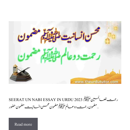
SEERAT UN NABI ESSAY IN URDU 2023 رحمت للعالمین ﷺ
مضمون رحمت دو عالم ﷺ مضمون محسن انسانیت مضمون حضور …
Read more