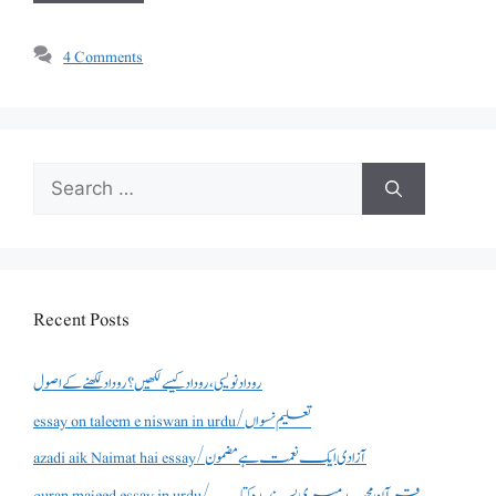
4 Comments
Search
for:
Recent Posts
روداد نویسی ،روداد کیسے لکھیں؟ روداد لکھنے کے اصول
essay on taleem e niswan in urdu/تعلیم نسواں
azadi aik Naimat hai essay/آزادی ایک نعمت ہے مضمون
quran majeed essay in urdu/قرآن مجید میری پسندیدہ کتاب