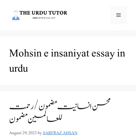
Skip
to
Menu
content
Mohsin e insaniyat essay in
urdu
محسن انسانیت مضمون /رحمت
للعالمین مضمون
August 29, 2023
by
SARFRAZ AHSAN