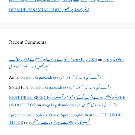
DENGUE ESSAY IN URDU/ڈینگی بخار پر مضمون
Recent Comments
دو دوستوں کے درمیان علم کے فوائد پر مکالمہ - July 2024
on
روداد نویسی ،روداد
کیسے لکھیں؟ روداد لکھنے کے اصول
Aimal
on
waqt ki pabandi essay/ وقت کی پابندی مضمون
Sohail Iqbal
on
waqt ki pabandi essay/ وقت کی پابندی مضمون
BEST URDU SPEECH/کرپشن اور بے انصافی کے موضوع پر تقریر - THE
URDU TUTOR
on
waqt ki pabandi essay/ وقت کی پابندی مضمون
speech in urdu topic/100 best Speech topics in urdu - THE URDU
TUTOR
on
شجرکاری کی اہمیت اور ضرورت پر مضمون