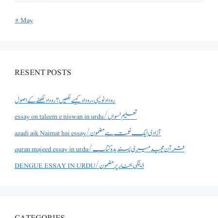
« May
RESENT POSTS
روداد نویسی ،روداد کیسے لکھیں؟ روداد لکھنے کے اصول
essay on taleem e niswan in urdu/تعلیم نسواں
azadi aik Naimat hai essay/آزادی ایک نعمت ہے مضمون
quran majeed essay in urdu/قرآن مجید میری پسندیدہ کتاب
DENGUE ESSAY IN URDU/ڈینگی بخار پر مضمون
CATEGORIES