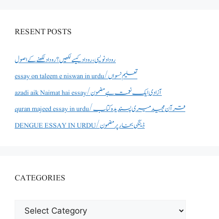
RESENT POSTS
روداد نویسی ،روداد کیسے لکھیں؟ روداد لکھنے کے اصول
essay on taleem e niswan in urdu/تعلیم نسواں
azadi aik Naimat hai essay/آزادی ایک نعمت ہے مضمون
quran majeed essay in urdu/قرآن مجید میری پسندیدہ کتاب
DENGUE ESSAY IN URDU/ڈینگی بخار پر مضمون
CATEGORIES
CATEGORIES