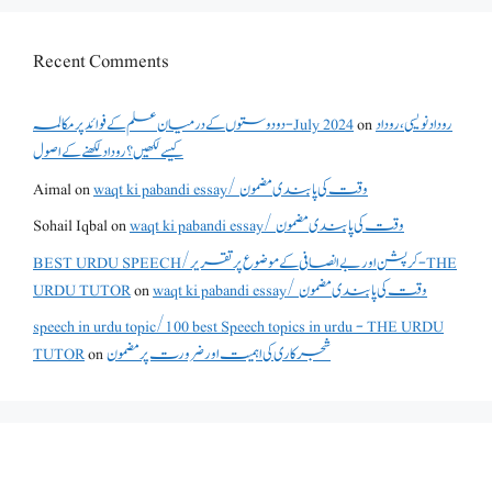
Recent Comments
دو دوستوں کے درمیان علم کے فوائد پر مکالمہ - July 2024
on
روداد نویسی ،روداد
کیسے لکھیں؟ روداد لکھنے کے اصول
Aimal
on
waqt ki pabandi essay/ وقت کی پابندی مضمون
Sohail Iqbal
on
waqt ki pabandi essay/ وقت کی پابندی مضمون
BEST URDU SPEECH/کرپشن اور بے انصافی کے موضوع پر تقریر - THE
URDU TUTOR
on
waqt ki pabandi essay/ وقت کی پابندی مضمون
speech in urdu topic/100 best Speech topics in urdu - THE URDU
TUTOR
on
شجرکاری کی اہمیت اور ضرورت پر مضمون