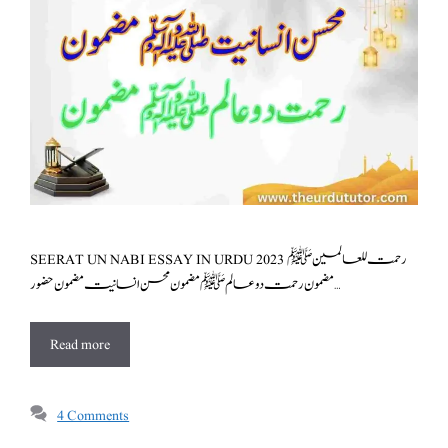
SEERAT UN NABI ESSAY IN URDU 2023 رحمت للعالمین ﷺ
مضمون رحمت دو عالم ﷺ مضمون محسن انسانیت مضمون حضور …
Read more
4 Comments