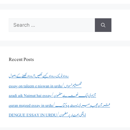
Search
for:
Recent Posts
روداد نویسی ،روداد کیسے لکھیں؟ روداد لکھنے کے اصول
essay on taleem e niswan in urdu/تعلیم نسواں
azadi aik Naimat hai essay/آزادی ایک نعمت ہے مضمون
quran majeed essay in urdu/قرآن مجید میری پسندیدہ کتاب
DENGUE ESSAY IN URDU/ڈینگی بخار پر مضمون