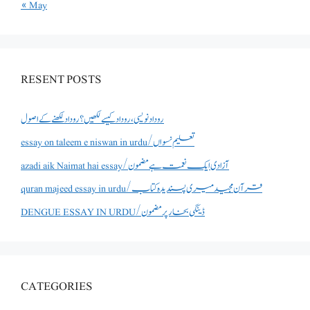
« May
RESENT POSTS
روداد نویسی ،روداد کیسے لکھیں؟ روداد لکھنے کے اصول
essay on taleem e niswan in urdu/تعلیم نسواں
azadi aik Naimat hai essay/آزادی ایک نعمت ہے مضمون
quran majeed essay in urdu/قرآن مجید میری پسندیدہ کتاب
DENGUE ESSAY IN URDU/ڈینگی بخار پر مضمون
CATEGORIES