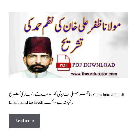
مولانا ظفر علی خان کی نظم حمد کے اشعار کی تشریح maulana zafar ali
khan hamd tashreeh پہنچتا ہے ہراک …
Read more