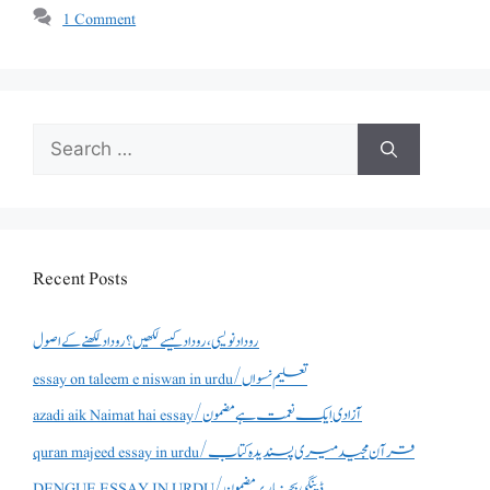
1 Comment
Search
for:
Recent Posts
روداد نویسی ،روداد کیسے لکھیں؟ روداد لکھنے کے اصول
essay on taleem e niswan in urdu/تعلیم نسواں
azadi aik Naimat hai essay/آزادی ایک نعمت ہے مضمون
quran majeed essay in urdu/قرآن مجید میری پسندیدہ کتاب
DENGUE ESSAY IN URDU/ڈینگی بخار پر مضمون