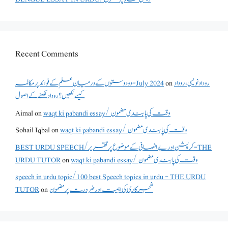
Recent Comments
دو دوستوں کے درمیان علم کے فوائد پر مکالمہ - July 2024
on
روداد نویسی ،روداد
کیسے لکھیں؟ روداد لکھنے کے اصول
Aimal
on
waqt ki pabandi essay/ وقت کی پابندی مضمون
Sohail Iqbal
on
waqt ki pabandi essay/ وقت کی پابندی مضمون
BEST URDU SPEECH/کرپشن اور بے انصافی کے موضوع پر تقریر - THE
URDU TUTOR
on
waqt ki pabandi essay/ وقت کی پابندی مضمون
speech in urdu topic/100 best Speech topics in urdu - THE URDU
TUTOR
on
شجرکاری کی اہمیت اور ضرورت پر مضمون