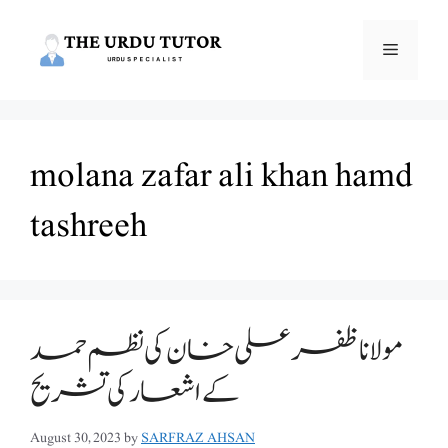
Skip
to
Menu
content
molana zafar ali khan hamd
tashreeh
مولانا ظفر علی خان کی نظم حمد
August 30, 2023
by
SARFRAZ AHSAN