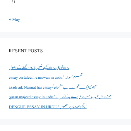
31
« May
RESENT POSTS
روداد نویسی ،روداد کیسے لکھیں؟ روداد لکھنے کے اصول
essay on taleem e niswan in urdu/تعلیم نسواں
azadi aik Naimat hai essay/آزادی ایک نعمت ہے مضمون
quran majeed essay in urdu/قرآن مجید میری پسندیدہ کتاب
DENGUE ESSAY IN URDU/ڈینگی بخار پر مضمون