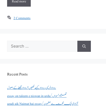
Read more
2 Comments
Search
for:
Recent Posts
روداد نویسی ،روداد کیسے لکھیں؟ روداد لکھنے کے اصول
essay on taleem e niswan in urdu/تعلیم نسواں
azadi aik Naimat hai essay/آزادی ایک نعمت ہے مضمون