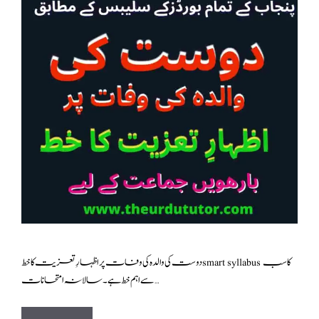
دوست کی والدہ کی وفات پر اظہارِ تعزیت کا خط smart syllabus کا سب
سے اہم خط ہے۔ سالانہ امتحانات …