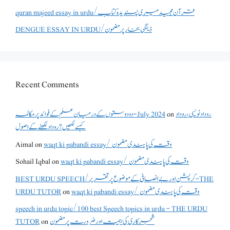
quran majeed essay in urdu/قرآن مجید میری پسندیدہ کتاب
DENGUE ESSAY IN URDU/ڈینگی بخار پر مضمون
Recent Comments
دو دوستوں کے درمیان علم کے فوائد پر مکالمہ - July 2024
on
روداد نویسی ،روداد
کیسے لکھیں؟ روداد لکھنے کے اصول
Aimal
on
waqt ki pabandi essay/ وقت کی پابندی مضمون
Sohail Iqbal
on
waqt ki pabandi essay/ وقت کی پابندی مضمون
BEST URDU SPEECH/کرپشن اور بے انصافی کے موضوع پر تقریر - THE
URDU TUTOR
on
waqt ki pabandi essay/ وقت کی پابندی مضمون
speech in urdu topic/100 best Speech topics in urdu - THE URDU
TUTOR
on
شجرکاری کی اہمیت اور ضرورت پر مضمون