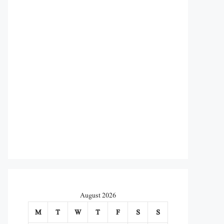
August 2026
M
T
W
T
F
S
S