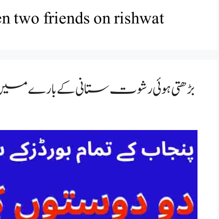
 two friends on rishwat
بڑھتی ہوئی رشوت ستانی کے بارے میں