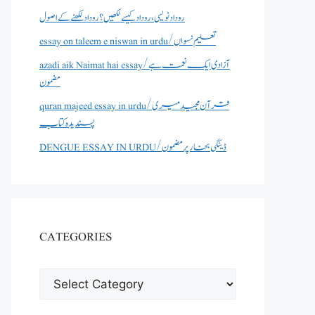
روداد نویسی ،روداد کیسے لکھیں؟ روداد لکھنے کے اصول
essay on taleem e niswan in urdu/تعلیم نسواں
azadi aik Naimat hai essay/آزادی ایک نعمت ہے
مضمون
quran majeed essay in urdu/قرآن مجید میری
پسندیدہ کتاب
DENGUE ESSAY IN URDU/ڈینگی بخار پر مضمون
CATEGORIES
CATEGORIES