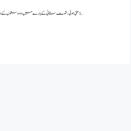
بڑھتی ہوئی رشوت ستانی کے بارے میں دو دوستوں کے درمیان مکالمہ بڑی اہمیت کا حامل ہے۔کرپشن ایک ایسا ناسور …