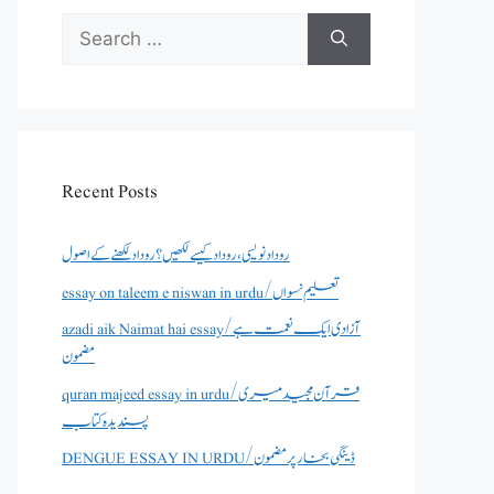
Search
for:
Recent Posts
روداد نویسی ،روداد کیسے لکھیں؟ روداد لکھنے کے اصول
essay on taleem e niswan in urdu/تعلیم نسواں
azadi aik Naimat hai essay/آزادی ایک نعمت ہے
مضمون
quran majeed essay in urdu/قرآن مجید میری
پسندیدہ کتاب
DENGUE ESSAY IN URDU/ڈینگی بخار پر مضمون