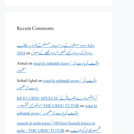
Recent Comments
دو دوستوں کے درمیان علم کے فوائد پر مکالمہ - July
روداد نویسی ،روداد کیسے لکھیں؟ روداد لکھنے کے اصول
on
2024
waqt ki pabandi essay/ وقت کی پابندی
on
Aimal
مضمون
waqt ki pabandi essay/ وقت کی
on
Sohail Iqbal
پابندی مضمون
BEST URDU SPEECH/کرپشن اور بے انصافی کے
waqt ki
on
موضوع پر تقریر - THE URDU TUTOR
pabandi essay/ وقت کی پابندی مضمون
speech in urdu topic/100 best Speech topics in
شجرکاری کی اہمیت
on
urdu - THE URDU TUTOR