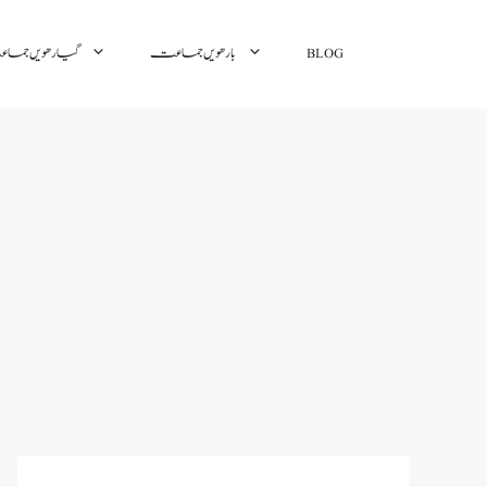
BLOG
بارھویں جماعت
گیارھویں جم