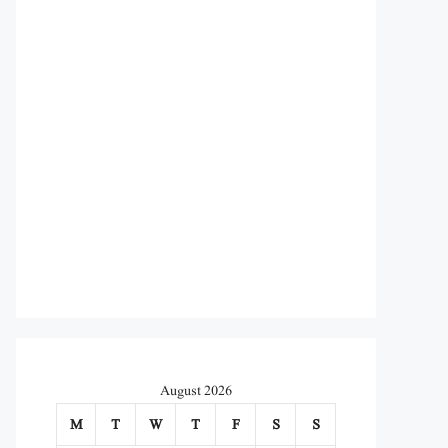
August 2026
M
T
W
T
F
S
S