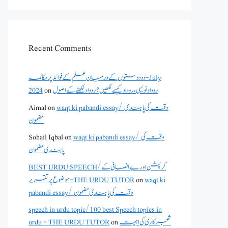
Recent Comments
دو دوستوں کے درمیان علم کے فوائد پر مکالمہ - July
روداد نویسی ،روداد کیسے لکھیں؟ روداد لکھنے کے اصول
on
2024
waqt ki pabandi essay/ وقت کی پابندی
on
Aimal
مضمون
waqt ki pabandi essay/ وقت کی
on
Sohail Iqbal
پابندی مضمون
BEST URDU SPEECH/کرپشن اور بے انصافی کے
waqt ki
on
موضوع پر تقریر - THE URDU TUTOR
pabandi essay/ وقت کی پابندی مضمون
speech in urdu topic/100 best Speech topics in
شجرکاری کی اہمیت
on
urdu - THE URDU TUTOR