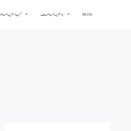
BLOG
بارھویں جماعت
گیارھویں جم