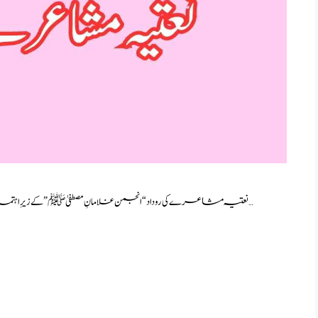
نعتیہ مشاعرے کی روداد “انجمن غلامانِ مصطفیٰ ﷺ” کے زیرِ اہتمام گورنمنٹ گریجوایٹ کالج پیرمحل میں یکم رمضان المبارک کو …