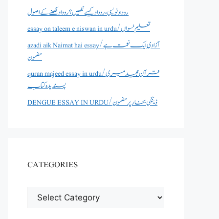
روداد نویسی ،روداد کیسے لکھیں؟ روداد لکھنے کے اصول
essay on taleem e niswan in urdu/تعلیم نسواں
azadi aik Naimat hai essay/آزادی ایک نعمت ہے
مضمون
quran majeed essay in urdu/قرآن مجید میری
پسندیدہ کتاب
DENGUE ESSAY IN URDU/ڈینگی بخار پر مضمون
CATEGORIES
CATEGORIES