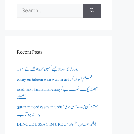
Search
for:
Recent Posts
روداد نویسی ،روداد کیسے لکھیں؟ روداد لکھنے کے اصول
essay on taleem e niswan in urdu/تعلیم نسواں
azadi aik Naimat hai essay/آزادی ایک نعمت ہے
مضمون
quran majeed essay in urdu/قرآن مجید میری
پسندیدہ کتاب
DENGUE ESSAY IN URDU/ڈینگی بخار پر مضمون