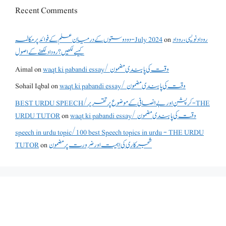
Recent Comments
دو دوستوں کے درمیان علم کے فوائد پر مکالمہ - July 2024
on
روداد نویسی ،روداد
کیسے لکھیں؟ روداد لکھنے کے اصول
Aimal
on
waqt ki pabandi essay/ وقت کی پابندی مضمون
Sohail Iqbal
on
waqt ki pabandi essay/ وقت کی پابندی مضمون
BEST URDU SPEECH/کرپشن اور بے انصافی کے موضوع پر تقریر - THE
URDU TUTOR
on
waqt ki pabandi essay/ وقت کی پابندی مضمون
speech in urdu topic/100 best Speech topics in urdu - THE URDU
TUTOR
on
شجرکاری کی اہمیت اور ضرورت پر مضمون