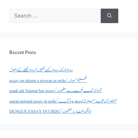
Search
for:
Recent Posts
روداد نویسی ،روداد کیسے لکھیں؟ روداد لکھنے کے اصول
essay on taleem e niswan in urdu/تعلیم نسواں
azadi aik Naimat hai essay/آزادی ایک نعمت ہے مضمون
quran majeed essay in urdu/قرآن مجید میری پسندیدہ کتاب
DENGUE ESSAY IN URDU/ڈینگی بخار پر مضمون