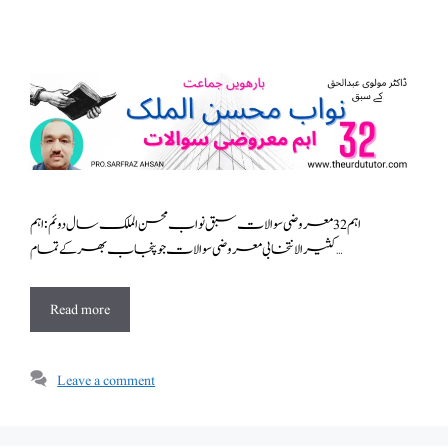
اہم 32 معروضی سوالات سبق نواب محسن الملک سال دوئم : اہم
کثیرالانتخابی معروضی سوالات جو پنجاب بھر کے تمام …
Read more
Leave a comment