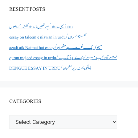
RESENT POSTS
روداد نویسی ،روداد کیسے لکھیں؟ روداد لکھنے کے اصول
essay on taleem e niswan in urdu/تعلیم نسواں
azadi aik Naimat hai essay/آزادی ایک نعمت ہے مضمون
quran majeed essay in urdu/قرآن مجید میری پسندیدہ کتاب
DENGUE ESSAY IN URDU/ڈینگی بخار پر مضمون
CATEGORIES
CATEGORIES