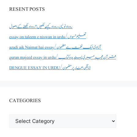
RESENT POSTS
روداد نویسی ،روداد کیسے لکھیں؟ روداد لکھنے کے اصول
essay on taleem e niswan in urdu/تعلیم نسواں
azadi aik Naimat hai essay/آزادی ایک نعمت ہے مضمون
quran majeed essay in urdu/قرآن مجید میری پسندیدہ کتاب
DENGUE ESSAY IN URDU/ڈینگی بخار پر مضمون
CATEGORIES
CATEGORIES