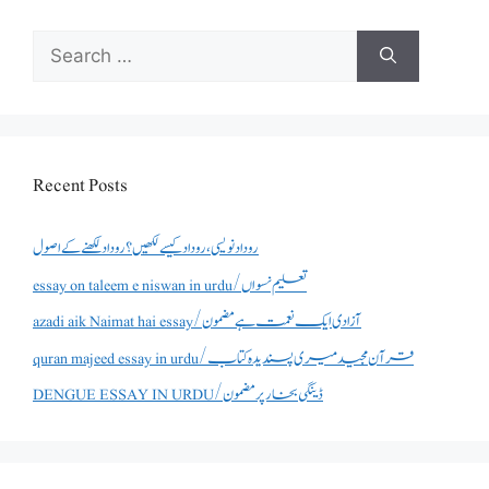
Search
for:
Recent Posts
روداد نویسی ،روداد کیسے لکھیں؟ روداد لکھنے کے اصول
essay on taleem e niswan in urdu/تعلیم نسواں
azadi aik Naimat hai essay/آزادی ایک نعمت ہے مضمون
quran majeed essay in urdu/قرآن مجید میری پسندیدہ کتاب
DENGUE ESSAY IN URDU/ڈینگی بخار پر مضمون