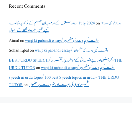
Recent Comments
دو دوستوں کے درمیان علم کے فوائد پر مکالمہ - July 2024
on
روداد نویسی ،روداد
کیسے لکھیں؟ روداد لکھنے کے اصول
Aimal
on
waqt ki pabandi essay/ وقت کی پابندی مضمون
Sohail Iqbal
on
waqt ki pabandi essay/ وقت کی پابندی مضمون
BEST URDU SPEECH/کرپشن اور بے انصافی کے موضوع پر تقریر - THE
URDU TUTOR
on
waqt ki pabandi essay/ وقت کی پابندی مضمون
speech in urdu topic/100 best Speech topics in urdu - THE URDU
TUTOR
on
شجرکاری کی اہمیت اور ضرورت پر مضمون