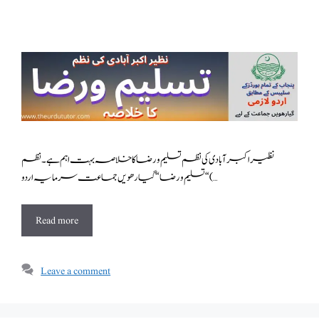
نظیراکبرآبادی کی نظم تسلیم و رضا کا خلاصہ بہت اہم ہے ۔نظم
“تسلیم ورضا “ گیارھویں جماعت سرمایہ اردو ( …
Read more
Leave a comment