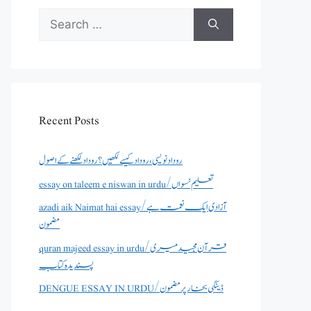
Search
for:
Recent Posts
روداد نویسی ،روداد کیسے لکھیں؟ روداد لکھنے کے اصول
essay on taleem e niswan in urdu/تعلیم نسواں
azadi aik Naimat hai essay/آزادی ایک نعمت ہے
مضمون
quran majeed essay in urdu/قرآن مجید میری
پسندیدہ کتاب
DENGUE ESSAY IN URDU/ڈینگی بخار پر مضمون