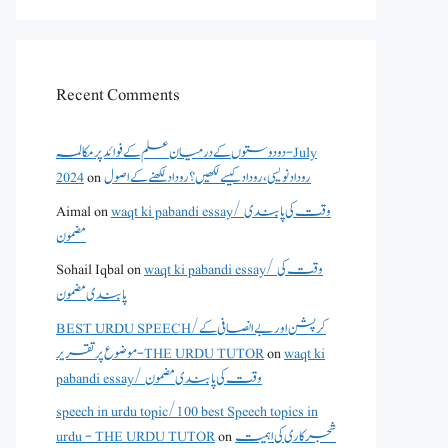
Recent Comments
دو دوستوں کے درمیان علم کے فوائد پر مکالمہ - July
2024
on
روداد نویسی ،روداد کیسے لکھیں؟ روداد لکھنے کے اصول
Aimal
on
waqt ki pabandi essay/ وقت کی پابندی
مضمون
Sohail Iqbal
on
waqt ki pabandi essay/ وقت کی
پابندی مضمون
BEST URDU SPEECH/کرپشن اور بے انصافی کے
موضوع پر تقریر - THE URDU TUTOR
on
waqt ki
pabandi essay/ وقت کی پابندی مضمون
speech in urdu topic/100 best Speech topics in
urdu - THE URDU TUTOR
on
شجرکاری کی اہمیت