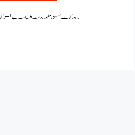
اوورکوٹ سبق مشہورِ زمانہ افسانہ ہے جس کو غلام عباس نے لکھا ہے غلام عباس کے افسانوں کی خوبی ان …