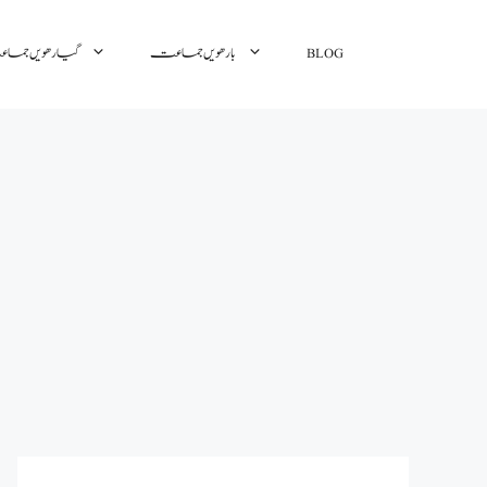
گیارھویں جم
بارھویں جماعت
BLOG