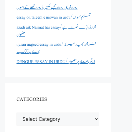
روداد نویسی ،روداد کیسے لکھیں؟ روداد لکھنے کے اصول
essay on taleem e niswan in urdu/تعلیم نسواں
azadi aik Naimat hai essay/آزادی ایک نعمت ہے
مضمون
quran majeed essay in urdu/قرآن مجید میری
پسندیدہ کتاب
DENGUE ESSAY IN URDU/ڈینگی بخار پر مضمون
CATEGORIES
CATEGORIES