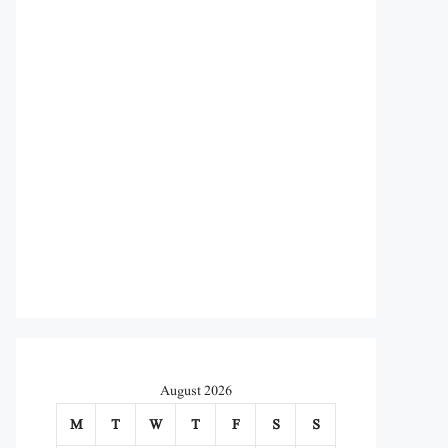
August 2026
M
T
W
T
F
S
S