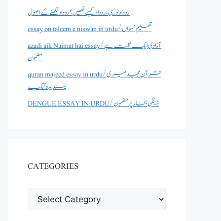
روداد نویسی ،روداد کیسے لکھیں؟ روداد لکھنے کے اصول
essay on taleem e niswan in urdu/تعلیم نسواں
azadi aik Naimat hai essay/آزادی ایک نعمت ہے
مضمون
quran majeed essay in urdu/قرآن مجید میری
پسندیدہ کتاب
DENGUE ESSAY IN URDU/ڈینگی بخار پر مضمون
CATEGORIES
CATEGORIES