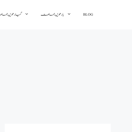
گیارھویں جم
بارھویں جماعت
BLOG