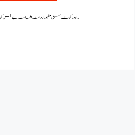
اوورکوٹ سبق مشہورِ زمانہ افسانہ ہے جس کو غلام عباس نے لکھا ہے غلام عباس کے افسانوں کی خوبی ان …