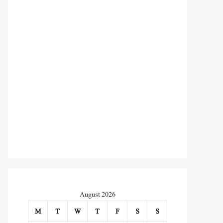
August 2026
M
T
W
T
F
S
S