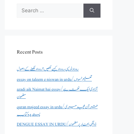
Search
for:
Recent Posts
روداد نویسی ،روداد کیسے لکھیں؟ روداد لکھنے کے اصول
essay on taleem e niswan in urdu/تعلیم نسواں
azadi aik Naimat hai essay/آزادی ایک نعمت ہے
مضمون
quran majeed essay in urdu/قرآن مجید میری
پسندیدہ کتاب
DENGUE ESSAY IN URDU/ڈینگی بخار پر مضمون