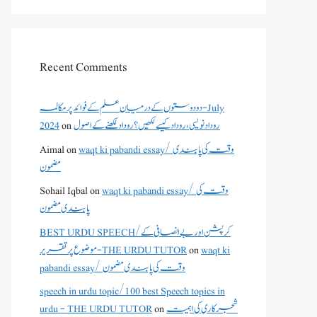
Recent Comments
دو دوستوں کے درمیان علم کے فوائد پر مکالمہ - July
2024
on
روداد نویسی ،روداد کیسے لکھیں؟ روداد لکھنے کے اصول
Aimal
on
waqt ki pabandi essay/ وقت کی پابندی
مضمون
Sohail Iqbal
on
waqt ki pabandi essay/ وقت کی
پابندی مضمون
BEST URDU SPEECH/کرپشن اور بے انصافی کے
موضوع پر تقریر - THE URDU TUTOR
on
waqt ki
pabandi essay/ وقت کی پابندی مضمون
speech in urdu topic/100 best Speech topics in
urdu - THE URDU TUTOR
on
شجرکاری کی اہمیت