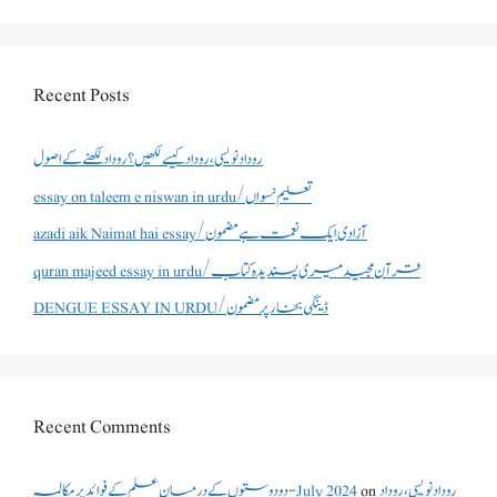
Recent Posts
روداد نویسی ،روداد کیسے لکھیں؟ روداد لکھنے کے اصول
essay on taleem e niswan in urdu/تعلیم نسواں
azadi aik Naimat hai essay/آزادی ایک نعمت ہے مضمون
quran majeed essay in urdu/قرآن مجید میری پسندیدہ کتاب
DENGUE ESSAY IN URDU/ڈینگی بخار پر مضمون
Recent Comments
روداد نویسی ،روداد
on
دو دوستوں کے درمیان علم کے فوائد پر مکالمہ - July 2024