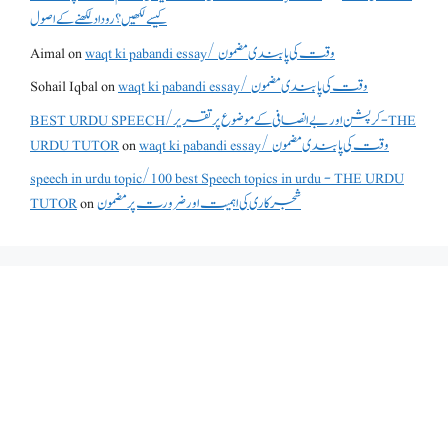
کیسے لکھیں؟ روداد لکھنے کے اصول
waqt ki pabandi essay/ وقت کی پابندی مضمون
on
Aimal
waqt ki pabandi essay/ وقت کی پابندی مضمون
on
Sohail Iqbal
BEST URDU SPEECH/کرپشن اور بے انصافی کے موضوع پر تقریر - THE
waqt ki pabandi essay/ وقت کی پابندی مضمون
on
URDU TUTOR
speech in urdu topic/100 best Speech topics in urdu - THE URDU
شجرکاری کی اہمیت اور ضرورت پر مضمون
on
TUTOR