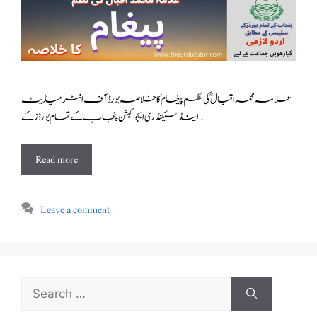
علامہ محمد اقبال ؒ کی نظم پیغام کا خلاصہ بورڈ آف انٹرمیڈیٹ
اینڈ سیکنڈری ایجوکیشن پنجاب کے تمام بورڈز کے …
Read more
Leave a comment
Search
for: