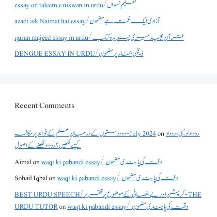
essay on taleem e niswan in urdu/تعلیم نسواں
azadi aik Naimat hai essay/آزادی ایک نعمت ہے مضمون
quran majeed essay in urdu/قرآن مجید میری پسندیدہ کتاب
DENGUE ESSAY IN URDU/ڈینگی بخار پر مضمون
Recent Comments
دو دوستوں کے درمیان علم کے فوائد پر مکالمہ - July 2024
on
روداد نویسی ،روداد
کیسے لکھیں؟ روداد لکھنے کے اصول
Aimal
on
waqt ki pabandi essay/ وقت کی پابندی مضمون
Sohail Iqbal
on
waqt ki pabandi essay/ وقت کی پابندی مضمون
BEST URDU SPEECH/کرپشن اور بے انصافی کے موضوع پر تقریر - THE
URDU TUTOR
on
waqt ki pabandi essay/ وقت کی پابندی مضمون