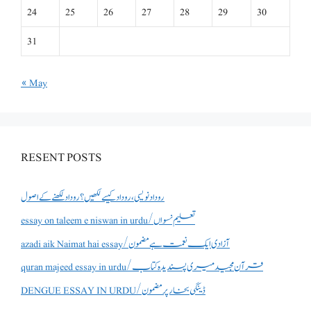
24
25
26
27
28
29
30
31
« May
RESENT POSTS
روداد نویسی ،روداد کیسے لکھیں؟ روداد لکھنے کے اصول
essay on taleem e niswan in urdu/تعلیم نسواں
azadi aik Naimat hai essay/آزادی ایک نعمت ہے مضمون
quran majeed essay in urdu/قرآن مجید میری پسندیدہ کتاب
DENGUE ESSAY IN URDU/ڈینگی بخار پر مضمون