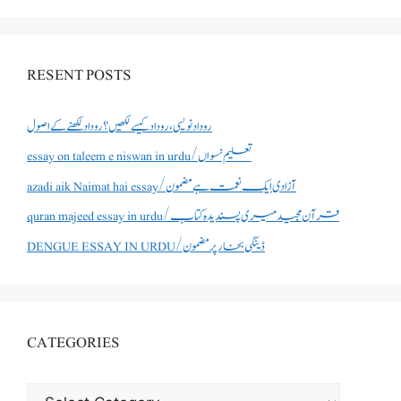
RESENT POSTS
روداد نویسی ،روداد کیسے لکھیں؟ روداد لکھنے کے اصول
essay on taleem e niswan in urdu/تعلیم نسواں
azadi aik Naimat hai essay/آزادی ایک نعمت ہے مضمون
quran majeed essay in urdu/قرآن مجید میری پسندیدہ کتاب
DENGUE ESSAY IN URDU/ڈینگی بخار پر مضمون
CATEGORIES
CATEGORIES