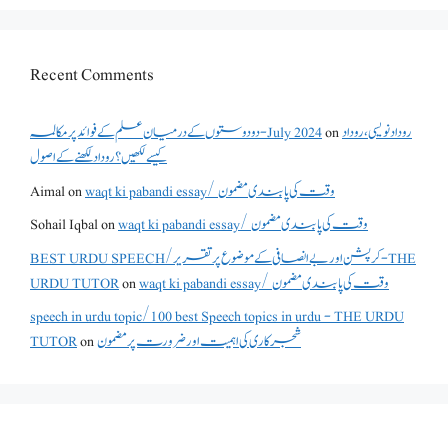
Recent Comments
دو دوستوں کے درمیان علم کے فوائد پر مکالمہ - July 2024
on
روداد نویسی ،روداد
کیسے لکھیں؟ روداد لکھنے کے اصول
Aimal
on
waqt ki pabandi essay/ وقت کی پابندی مضمون
Sohail Iqbal
on
waqt ki pabandi essay/ وقت کی پابندی مضمون
BEST URDU SPEECH/کرپشن اور بے انصافی کے موضوع پر تقریر - THE
URDU TUTOR
on
waqt ki pabandi essay/ وقت کی پابندی مضمون
speech in urdu topic/100 best Speech topics in urdu - THE URDU
TUTOR
on
شجرکاری کی اہمیت اور ضرورت پر مضمون