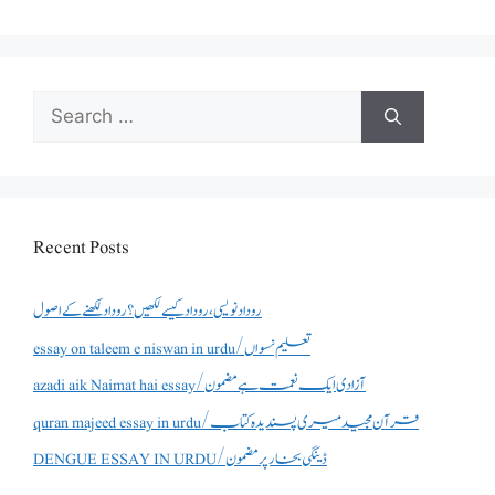
Search
for:
Recent Posts
روداد نویسی ،روداد کیسے لکھیں؟ روداد لکھنے کے اصول
essay on taleem e niswan in urdu/تعلیم نسواں
azadi aik Naimat hai essay/آزادی ایک نعمت ہے مضمون
quran majeed essay in urdu/قرآن مجید میری پسندیدہ کتاب
DENGUE ESSAY IN URDU/ڈینگی بخار پر مضمون