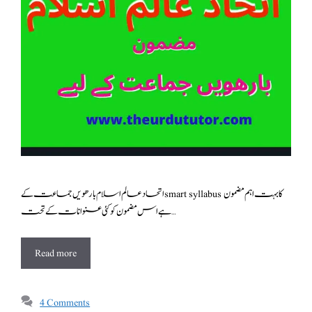
اتحاد عالم اسلام بارھویں جماعت کے smart syllabus کا بہت اہم مضمون
ہے اس مضمون کو کئی عنوانات کے تحت …
Read more
4 Comments