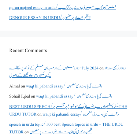
quran majeed essay in urdu/قرآن مجید میری پسندیدہ کتاب
DENGUE ESSAY IN URDU/ڈینگی بخار پر مضمون
Recent Comments
دو دوستوں کے درمیان علم کے فوائد پر مکالمہ - July 2024
on
روداد نویسی ،روداد
کیسے لکھیں؟ روداد لکھنے کے اصول
Aimal
on
waqt ki pabandi essay/ وقت کی پابندی مضمون
Sohail Iqbal
on
waqt ki pabandi essay/ وقت کی پابندی مضمون
BEST URDU SPEECH/کرپشن اور بے انصافی کے موضوع پر تقریر - THE
URDU TUTOR
on
waqt ki pabandi essay/ وقت کی پابندی مضمون
speech in urdu topic/100 best Speech topics in urdu - THE URDU
TUTOR
on
شجرکاری کی اہمیت اور ضرورت پر مضمون