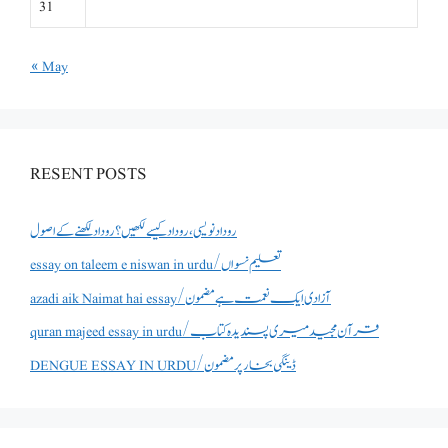
31
« May
RESENT POSTS
روداد نویسی ،روداد کیسے لکھیں؟ روداد لکھنے کے اصول
essay on taleem e niswan in urdu/تعلیم نسواں
azadi aik Naimat hai essay/آزادی ایک نعمت ہے مضمون
quran majeed essay in urdu/قرآن مجید میری پسندیدہ کتاب
DENGUE ESSAY IN URDU/ڈینگی بخار پر مضمون