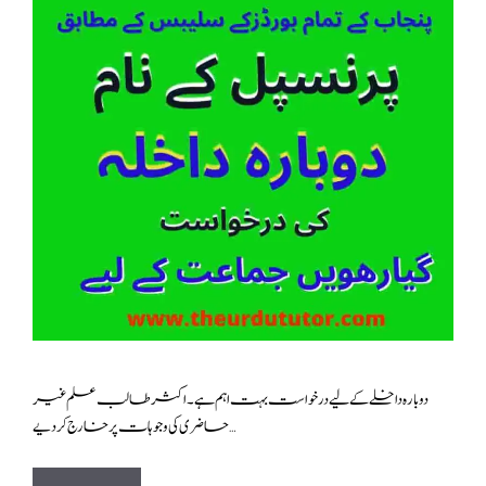
دوبارہ داخلے کے لیے درخواست بہت اہم ہے ۔ اکثر طالب علم غیر
حاضری کی وجوہات پر خارج کر دیے …