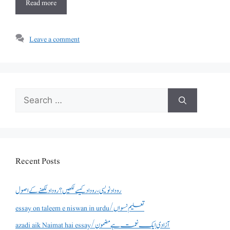
Read more
Leave a comment
Search
for:
Recent Posts
روداد نویسی ،روداد کیسے لکھیں؟ روداد لکھنے کے اصول
essay on taleem e niswan in urdu/تعلیم نسواں
azadi aik Naimat hai essay/آزادی ایک نعمت ہے مضمون