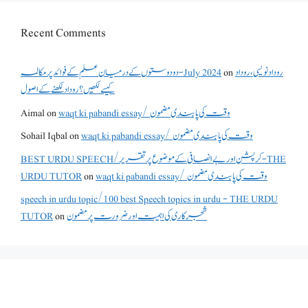
Recent Comments
روداد نویسی ،روداد
on
دو دوستوں کے درمیان علم کے فوائد پر مکالمہ - July 2024
کیسے لکھیں؟ روداد لکھنے کے اصول
waqt ki pabandi essay/ وقت کی پابندی مضمون
on
Aimal
waqt ki pabandi essay/ وقت کی پابندی مضمون
on
Sohail Iqbal
BEST URDU SPEECH/کرپشن اور بے انصافی کے موضوع پر تقریر - THE
waqt ki pabandi essay/ وقت کی پابندی مضمون
on
URDU TUTOR
speech in urdu topic/100 best Speech topics in urdu - THE URDU
شجرکاری کی اہمیت اور ضرورت پر مضمون
on
TUTOR