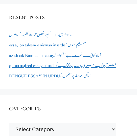
RESENT POSTS
روداد نویسی ،روداد کیسے لکھیں؟ روداد لکھنے کے اصول
essay on taleem e niswan in urdu/تعلیم نسواں
azadi aik Naimat hai essay/آزادی ایک نعمت ہے مضمون
quran majeed essay in urdu/قرآن مجید میری پسندیدہ کتاب
DENGUE ESSAY IN URDU/ڈینگی بخار پر مضمون
CATEGORIES
CATEGORIES