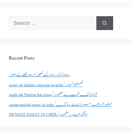
Search
for:
Recent Posts
روداد نویسی ،روداد کیسے لکھیں؟ روداد لکھنے کے اصول
essay on taleem e niswan in urdu/تعلیم نسواں
azadi aik Naimat hai essay/آزادی ایک نعمت ہے مضمون
quran majeed essay in urdu/قرآن مجید میری پسندیدہ کتاب
DENGUE ESSAY IN URDU/ڈینگی بخار پر مضمون