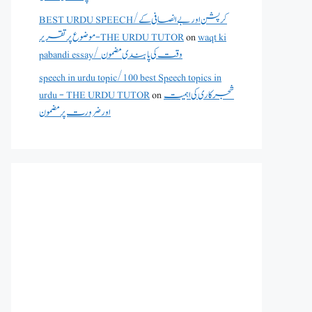
BEST URDU SPEECH/کرپشن اور بے انصافی کے
موضوع پر تقریر - THE URDU TUTOR
on
waqt ki
pabandi essay/ وقت کی پابندی مضمون
speech in urdu topic/100 best Speech topics in
urdu - THE URDU TUTOR
on
شجرکاری کی اہمیت
اور ضرورت پر مضمون