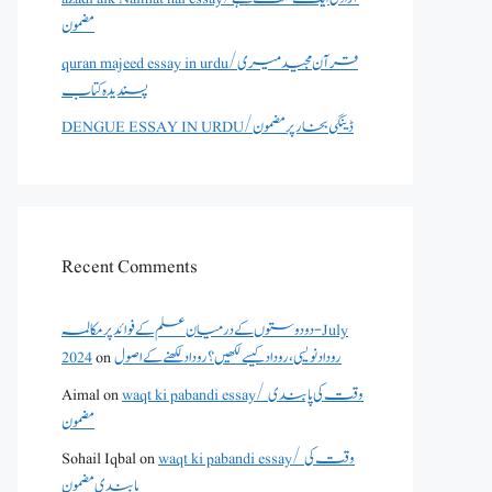
مضمون
quran majeed essay in urdu/قرآن مجید میری
پسندیدہ کتاب
DENGUE ESSAY IN URDU/ڈینگی بخار پر مضمون
Recent Comments
دو دوستوں کے درمیان علم کے فوائد پر مکالمہ - July
2024
on
روداد نویسی ،روداد کیسے لکھیں؟ روداد لکھنے کے اصول
Aimal
on
waqt ki pabandi essay/ وقت کی پابندی
مضمون
Sohail Iqbal
on
waqt ki pabandi essay/ وقت کی
پابندی مضمون