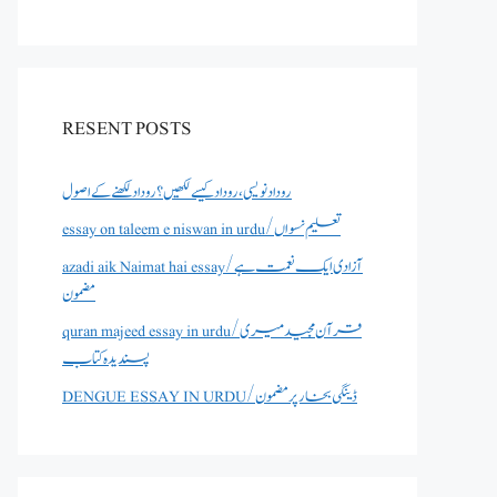
RESENT POSTS
روداد نویسی ،روداد کیسے لکھیں؟ روداد لکھنے کے اصول
essay on taleem e niswan in urdu/تعلیم نسواں
azadi aik Naimat hai essay/آزادی ایک نعمت ہے
مضمون
quran majeed essay in urdu/قرآن مجید میری
پسندیدہ کتاب
DENGUE ESSAY IN URDU/ڈینگی بخار پر مضمون