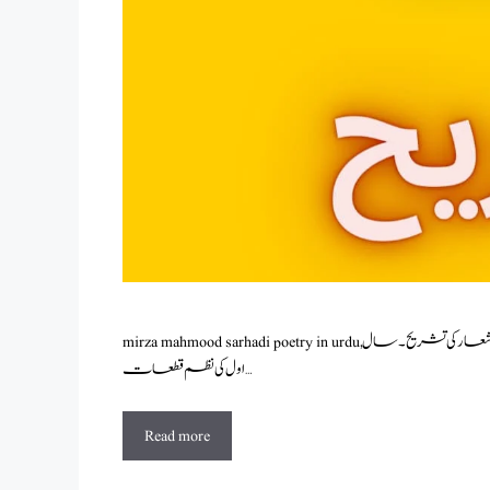
mirza mahmood sarhadi poetry in urdu,مرزا محمود سرحدی شاعری اور قطعات،محمود سرحدی کے اشعار کی تشریح۔سال
اول کی نظم قطعات …
Read more