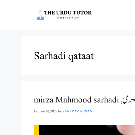
Skip
to
content
Sarhadi qataat
mirz
January 30, 2022
by
SARFRAZ AHSAN