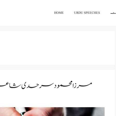
HOME
URDU SPEECHES
اعت
a Mahmood sarhadi ,مرزا محمود سرحدی شاعری