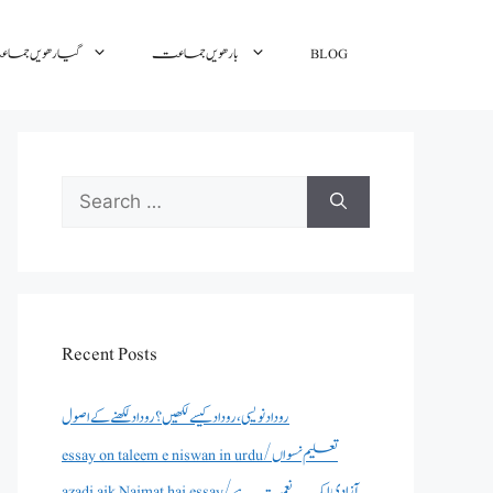
گیارھویں جم
بارھویں جماعت
BLOG
Search
for:
Recent Posts
روداد نویسی ،روداد کیسے لکھیں؟ روداد لکھنے کے اصول
essay on taleem e niswan in urdu/تعلیم نسواں
azadi aik Naimat hai essay/آزادی ایک نعمت ہے