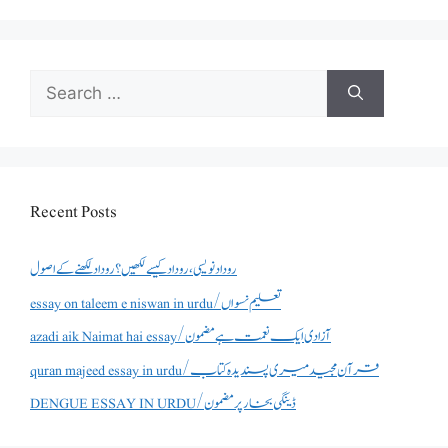
Search
for:
Recent Posts
روداد نویسی ،روداد کیسے لکھیں؟ روداد لکھنے کے اصول
essay on taleem e niswan in urdu/تعلیم نسواں
azadi aik Naimat hai essay/آزادی ایک نعمت ہے مضمون
quran majeed essay in urdu/قرآن مجید میری پسندیدہ کتاب
DENGUE ESSAY IN URDU/ڈینگی بخار پر مضمون