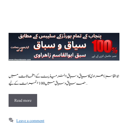
ابوالقاسم زاھراوی کا سیاق و سباق : انٹرمیڈیٹ کے امتحانات میں
حصہ سیاق و سباق میں 100٪ نمبرات کے لیے …
Read more
Leave a comment