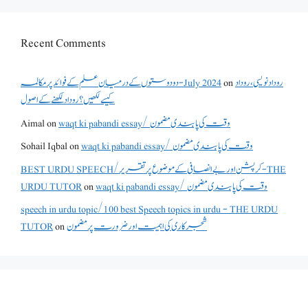
Recent Comments
دو دوستوں کے درمیان علم کے فوائد پر مکالمہ - July 2024
on
روداد نویسی ،روداد
کیسے لکھیں؟ روداد لکھنے کے اصول
Aimal
on
waqt ki pabandi essay/ وقت کی پابندی مضمون
Sohail Iqbal
on
waqt ki pabandi essay/ وقت کی پابندی مضمون
BEST URDU SPEECH/کرپشن اور بے انصافی کے موضوع پر تقریر - THE
URDU TUTOR
on
waqt ki pabandi essay/ وقت کی پابندی مضمون
speech in urdu topic/100 best Speech topics in urdu - THE URDU
TUTOR
on
شجرکاری کی اہمیت اور ضرورت پر مضمون