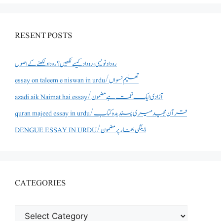
RESENT POSTS
روداد نویسی ،روداد کیسے لکھیں؟ روداد لکھنے کے اصول
essay on taleem e niswan in urdu/تعلیم نسواں
azadi aik Naimat hai essay/آزادی ایک نعمت ہے مضمون
quran majeed essay in urdu/قرآن مجید میری پسندیدہ کتاب
DENGUE ESSAY IN URDU/ڈینگی بخار پر مضمون
CATEGORIES
CATEGORIES