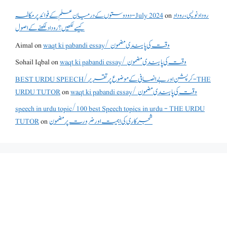
روداد نویسی ،روداد
on
دو دوستوں کے درمیان علم کے فوائد پر مکالمہ - July 2024
کیسے لکھیں؟ روداد لکھنے کے اصول
waqt ki pabandi essay/ وقت کی پابندی مضمون
on
Aimal
waqt ki pabandi essay/ وقت کی پابندی مضمون
on
Sohail Iqbal
BEST URDU SPEECH/کرپشن اور بے انصافی کے موضوع پر تقریر - THE
waqt ki pabandi essay/ وقت کی پابندی مضمون
on
URDU TUTOR
speech in urdu topic/100 best Speech topics in urdu - THE URDU
شجرکاری کی اہمیت اور ضرورت پر مضمون
on
TUTOR