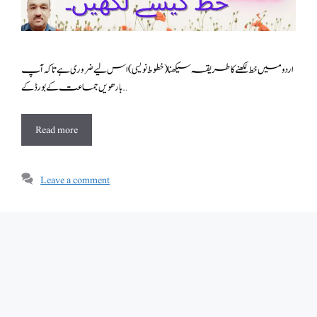
اردو میں خط لکھنے کا طریقہ سیکھنا(خطوط نویسی ) اس لیے ضروری ہے تاکہ آپ
بارھویں جماعت کے بورڈ کے …
Read more
Leave a comment