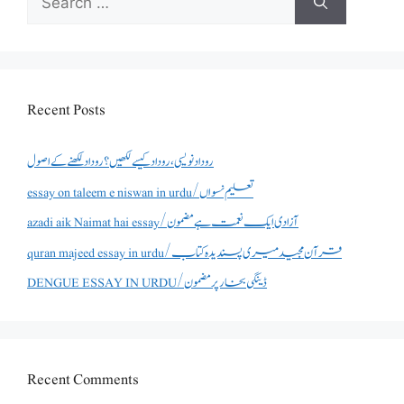
for:
Recent Posts
روداد نویسی ،روداد کیسے لکھیں؟ روداد لکھنے کے اصول
essay on taleem e niswan in urdu/تعلیم نسواں
azadi aik Naimat hai essay/آزادی ایک نعمت ہے مضمون
quran majeed essay in urdu/قرآن مجید میری پسندیدہ کتاب
DENGUE ESSAY IN URDU/ڈینگی بخار پر مضمون
Recent Comments