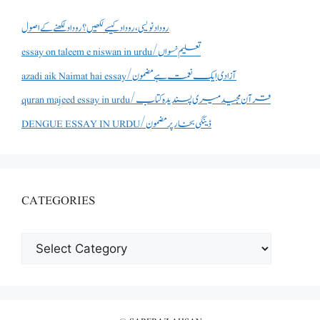
روداد نویسی ،روداد کیسے لکھیں؟ روداد لکھنے کے اصول
essay on taleem e niswan in urdu/تعلیم نسواں
azadi aik Naimat hai essay/آزادی ایک نعمت ہے مضمون
quran majeed essay in urdu/قرآن مجید میری پسندیدہ کتاب
DENGUE ESSAY IN URDU/ڈینگی بخار پر مضمون
CATEGORIES
CATEGORIES