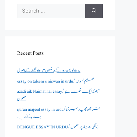
Search
for:
Recent Posts
روداد نویسی ،روداد کیسے لکھیں؟ روداد لکھنے کے اصول
essay on taleem e niswan in urdu/تعلیم نسواں
azadi aik Naimat hai essay/آزادی ایک نعمت ہے
مضمون
quran majeed essay in urdu/قرآن مجید میری
پسندیدہ کتاب
DENGUE ESSAY IN URDU/ڈینگی بخار پر مضمون