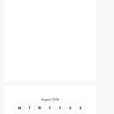
August 2026
M
T
W
T
F
S
S