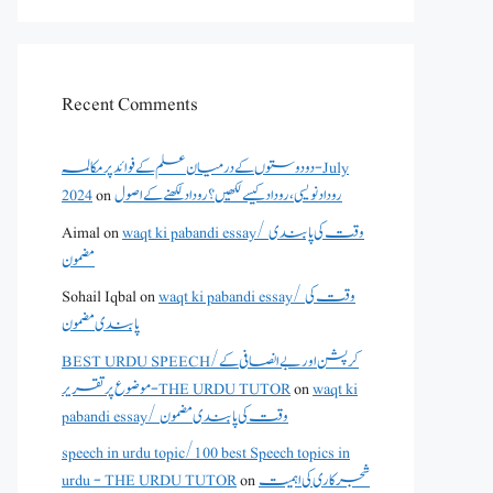
Recent Comments
دو دوستوں کے درمیان علم کے فوائد پر مکالمہ - July
2024
on
روداد نویسی ،روداد کیسے لکھیں؟ روداد لکھنے کے اصول
Aimal
on
waqt ki pabandi essay/ وقت کی پابندی
مضمون
Sohail Iqbal
on
waqt ki pabandi essay/ وقت کی
پابندی مضمون
BEST URDU SPEECH/کرپشن اور بے انصافی کے
موضوع پر تقریر - THE URDU TUTOR
on
waqt ki
pabandi essay/ وقت کی پابندی مضمون
speech in urdu topic/100 best Speech topics in
urdu - THE URDU TUTOR
on
شجرکاری کی اہمیت