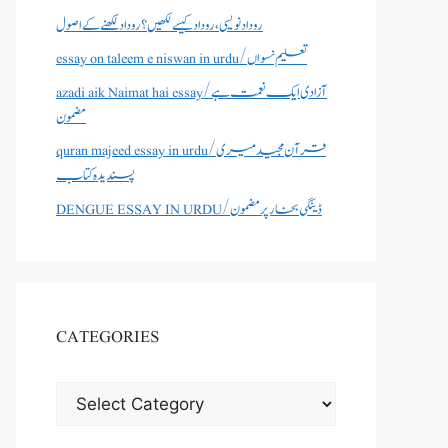
روداد نویسی ،روداد کیسے لکھیں؟ روداد لکھنے کے اصول
essay on taleem e niswan in urdu/تعلیم نسواں
azadi aik Naimat hai essay/آزادی ایک نعمت ہے
مضمون
quran majeed essay in urdu/قرآن مجید میری
پسندیدہ کتاب
DENGUE ESSAY IN URDU/ڈینگی بخار پر مضمون
CATEGORIES
CATEGORIES