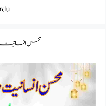
urdu
محسن انسانیت م