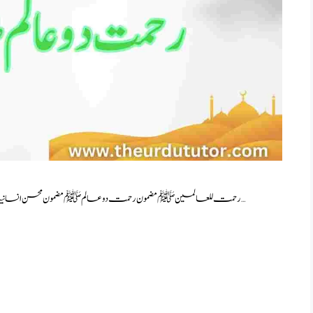
SEERAT UN NABI ESSAY IN URDU 2023 رحمت للعالمین ﷺ مضمون رحمت دو عالم ﷺ مضمون محسن انسانیت مضمون حضور …