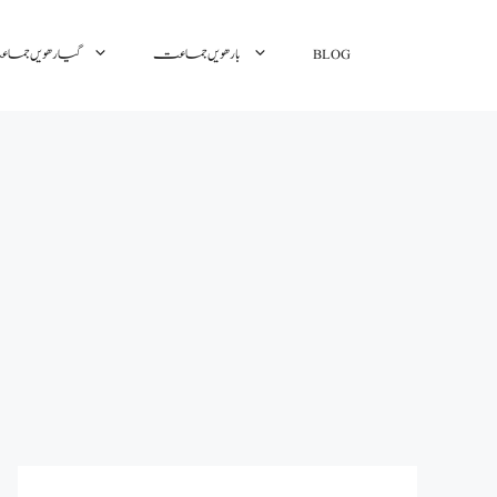
گیارھویں جم
بارھویں جماعت
BLOG