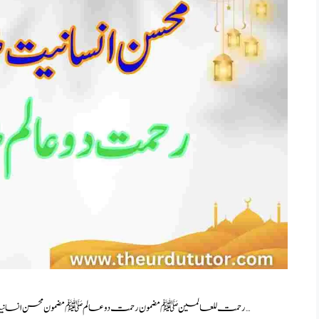
SEERAT UN NABI ESSAY IN URDU 2023 رحمت للعالمین ﷺ مضمون رحمت دو عالم ﷺ مضمون محسن انسانیت مضمون حضور …