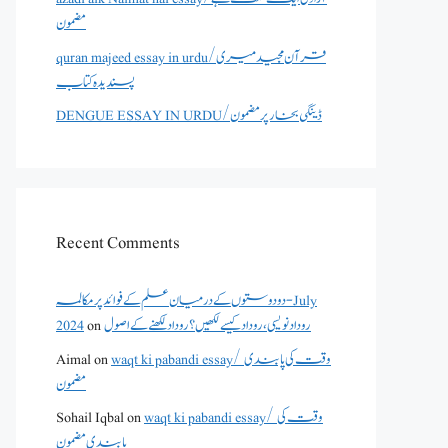
مضمون
quran majeed essay in urdu/قرآن مجید میری
پسندیدہ کتاب
DENGUE ESSAY IN URDU/ڈینگی بخار پر مضمون
Recent Comments
دو دوستوں کے درمیان علم کے فوائد پر مکالمہ - July
2024
on
روداد نویسی ،روداد کیسے لکھیں؟ روداد لکھنے کے اصول
Aimal
on
waqt ki pabandi essay/ وقت کی پابندی
مضمون
Sohail Iqbal
on
waqt ki pabandi essay/ وقت کی
پابندی مضمون