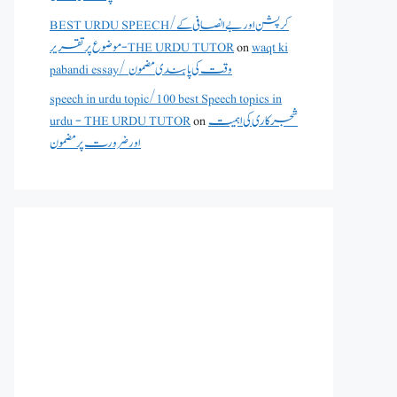
BEST URDU SPEECH/کرپشن اور بے انصافی کے
موضوع پر تقریر - THE URDU TUTOR
on
waqt ki
pabandi essay/ وقت کی پابندی مضمون
speech in urdu topic/100 best Speech topics in
urdu - THE URDU TUTOR
on
شجرکاری کی اہمیت
اور ضرورت پر مضمون