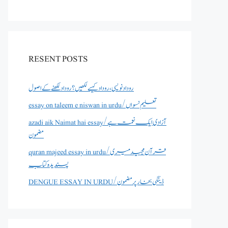
RESENT POSTS
روداد نویسی ،روداد کیسے لکھیں؟ روداد لکھنے کے اصول
essay on taleem e niswan in urdu/تعلیم نسواں
azadi aik Naimat hai essay/آزادی ایک نعمت ہے
مضمون
quran majeed essay in urdu/قرآن مجید میری
پسندیدہ کتاب
DENGUE ESSAY IN URDU/ڈینگی بخار پر مضمون