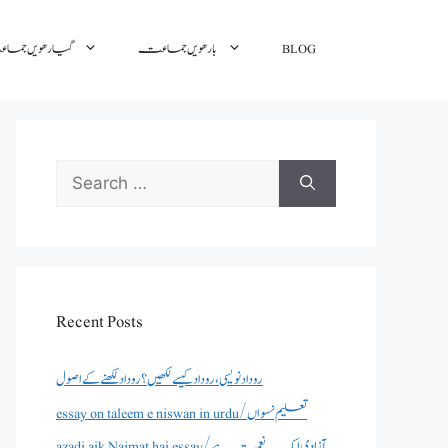
گیارھویں جم
بارھویں جماعت
BLOG
Search
for:
Recent Posts
روداد نویسی ،روداد کیسے لکھیں؟ روداد لکھنے کے اصول
essay on taleem e niswan in urdu/تعلیم نسواں
azadi aik Naimat hai essay/آزادی ایک نعمت ہے