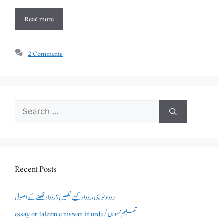
Read more
2 Comments
Search
for:
Recent Posts
روداد نویسی ،روداد کیسے لکھیں؟ روداد لکھنے کے اصول
essay on taleem e niswan in urdu/تعلیم نسواں