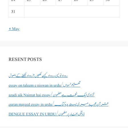
31
« May
RESENT POSTS
روداد نویسی ،روداد کیسے لکھیں؟ روداد لکھنے کے اصول
essay on taleem e niswan in urdu/تعلیم نسواں
azadi aik Naimat hai essay/آزادی ایک نعمت ہے مضمون
quran majeed essay in urdu/قرآن مجید میری پسندیدہ کتاب
DENGUE ESSAY IN URDU/ڈینگی بخار پر مضمون