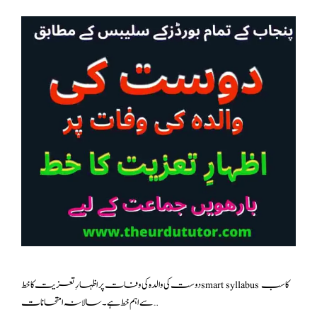
دوست کی والدہ کی وفات پر اظہارِ تعزیت کا خط smart syllabus کا سب
سے اہم خط ہے۔ سالانہ امتحانات …