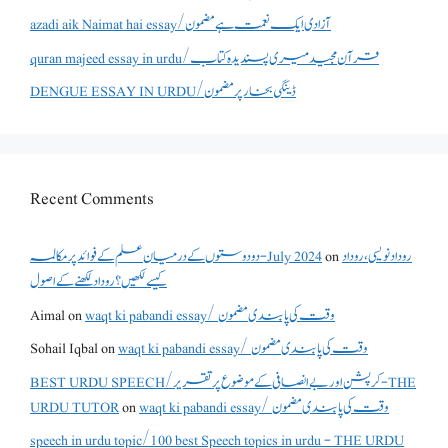
azadi aik Naimat hai essay/آزادی ایک نعمت ہے مضمون
quran majeed essay in urdu/قرآن مجید میری پسندیدہ کتاب
DENGUE ESSAY IN URDU/ڈینگی بخار پر مضمون
Recent Comments
دو دوستوں کے درمیان علم کے فوائد پر مکالمہ - July 2024
on
روداد نویسی ،روداد
کیسے لکھیں؟ روداد لکھنے کے اصول
Aimal
on
waqt ki pabandi essay/ وقت کی پابندی مضمون
Sohail Iqbal
on
waqt ki pabandi essay/ وقت کی پابندی مضمون
BEST URDU SPEECH/کرپشن اور بے انصافی کے موضوع پر تقریر - THE
URDU TUTOR
on
waqt ki pabandi essay/ وقت کی پابندی مضمون
speech in urdu topic/100 best Speech topics in urdu - THE URDU