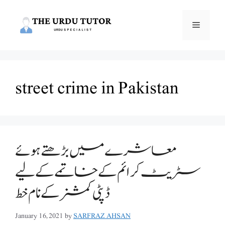
Skip
to
Menu
content
street crime in Pakistan
معاشرے میں بڑھتے ہوئے
سٹریٹ کرائم کے خاتمے کے لیے
ڈپٹی کمشنر کے نام خط
January 16, 2021
by
SARFRAZ AHSAN