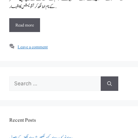
کے نام خط لکھ کر تشویش کا اظہار …
Read more
Leave a comment
Search
for:
Recent Posts
روداد نویسی ،روداد کیسے لکھیں؟ روداد لکھنے کے اصول