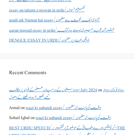
essay on taleem e niswan in urdu/تعلیم نسواں
azadi aik Naimat hai essay/آزادی ایک نعمت ہے مضمون
quran majeed essay in urdu/قرآن مجید میری پسندیدہ کتاب
DENGUE ESSAY IN URDU/ڈینگی بخار پر مضمون
Recent Comments
روداد نویسی ،روداد
on
دو دوستوں کے درمیان علم کے فوائد پر مکالمہ - July 2024
کیسے لکھیں؟ روداد لکھنے کے اصول
waqt ki pabandi essay/ وقت کی پابندی مضمون
on
Aimal
waqt ki pabandi essay/ وقت کی پابندی مضمون
on
Sohail Iqbal
BEST URDU SPEECH/کرپشن اور بے انصافی کے موضوع پر تقریر - THE