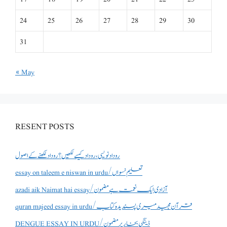
24
25
26
27
28
29
30
31
« May
RESENT POSTS
روداد نویسی ،روداد کیسے لکھیں؟ روداد لکھنے کے اصول
essay on taleem e niswan in urdu/تعلیم نسواں
azadi aik Naimat hai essay/آزادی ایک نعمت ہے مضمون
quran majeed essay in urdu/قرآن مجید میری پسندیدہ کتاب
DENGUE ESSAY IN URDU/ڈینگی بخار پر مضمون