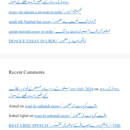
روداد نویسی ،روداد کیسے لکھیں؟ روداد لکھنے کے اصول
essay on taleem e niswan in urdu/تعلیم نسواں
azadi aik Naimat hai essay/آزادی ایک نعمت ہے مضمون
quran majeed essay in urdu/قرآن مجید میری پسندیدہ کتاب
DENGUE ESSAY IN URDU/ڈینگی بخار پر مضمون
Recent Comments
دو دوستوں کے درمیان علم کے فوائد پر مکالمہ - July 2024
on
روداد نویسی ،روداد
کیسے لکھیں؟ روداد لکھنے کے اصول
Aimal
on
waqt ki pabandi essay/ وقت کی پابندی مضمون
Sohail Iqbal
on
waqt ki pabandi essay/ وقت کی پابندی مضمون
BEST URDU SPEECH/کرپشن اور بے انصافی کے موضوع پر تقریر - THE