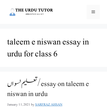
Skip
to
Menu
content
taleem e niswan essay in
urdu for class 6
تعلیم نسواں/essay on taleem e
niswan in urdu
January 11, 2021
by
SARFRAZ AHSAN