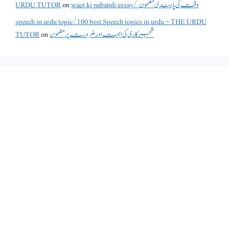
URDU TUTOR
on
waqt ki pabandi essay/ وقت کی پابندی مضمون
speech in urdu topic/100 best Speech topics in urdu - THE URDU
TUTOR
on
شجرکاری کی اہمیت اور ضرورت پر مضمون