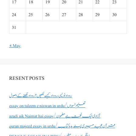
17
18
19
20
21
22
23
24
25
26
27
28
29
30
31
« May
RESENT POSTS
روداد نویسی ،روداد کیسے لکھیں؟ روداد لکھنے کے اصول
essay on taleem e niswan in urdu/تعلیم نسواں
azadi aik Naimat hai essay/آزادی ایک نعمت ہے مضمون
quran majeed essay in urdu/قرآن مجید میری پسندیدہ کتاب