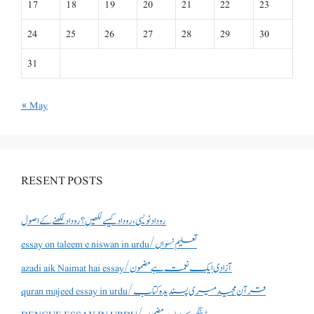
17
18
19
20
21
22
23
24
25
26
27
28
29
30
31
« May
RESENT POSTS
روداد نویسی ،روداد کیسے لکھیں؟ روداد لکھنے کے اصول
essay on taleem e niswan in urdu/تعلیم نسواں
azadi aik Naimat hai essay/آزادی ایک نعمت ہے مضمون
quran majeed essay in urdu/قرآن مجید میری پسندیدہ کتاب