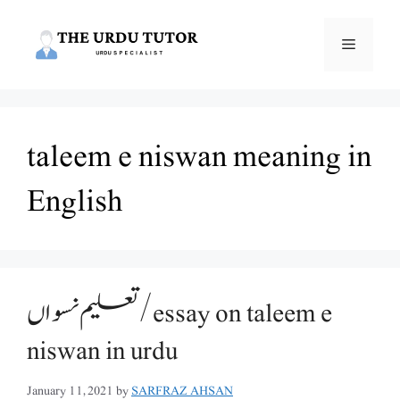
Skip
to
Menu
content
taleem e niswan meaning in
English
تعلیم نسواں/essay on taleem e
niswan in urdu
January 11, 2021
by
SARFRAZ AHSAN