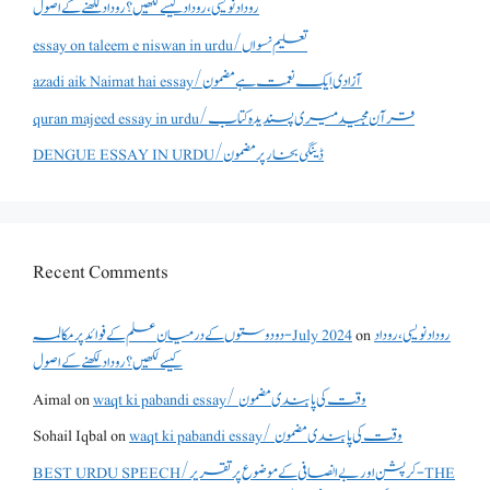
روداد نویسی ،روداد کیسے لکھیں؟ روداد لکھنے کے اصول
essay on taleem e niswan in urdu/تعلیم نسواں
azadi aik Naimat hai essay/آزادی ایک نعمت ہے مضمون
quran majeed essay in urdu/قرآن مجید میری پسندیدہ کتاب
DENGUE ESSAY IN URDU/ڈینگی بخار پر مضمون
Recent Comments
دو دوستوں کے درمیان علم کے فوائد پر مکالمہ - July 2024
on
روداد نویسی ،روداد
کیسے لکھیں؟ روداد لکھنے کے اصول
Aimal
on
waqt ki pabandi essay/ وقت کی پابندی مضمون
Sohail Iqbal
on
waqt ki pabandi essay/ وقت کی پابندی مضمون
BEST URDU SPEECH/کرپشن اور بے انصافی کے موضوع پر تقریر - THE