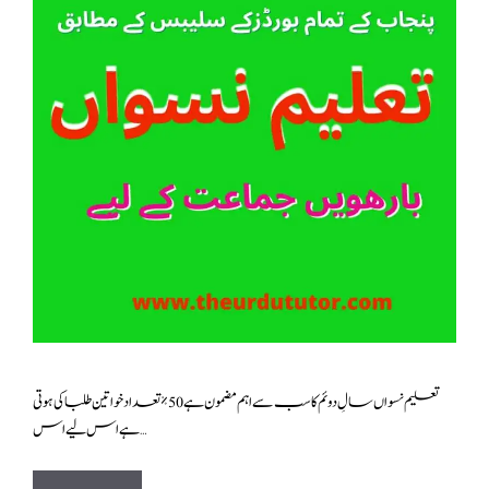
تعلیم نسواں سالِ دوئم کا سب سے اہم مضمون ہے 50٪ تعداد خواتین طلبا کی ہوتی
ہے اس لیے اس …