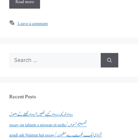
Read more
Leave a comment
Search
for:
Recent Posts
روداد نویسی ،روداد کیسے لکھیں؟ روداد لکھنے کے اصول
essay on taleem e niswan in urdu/تعلیم نسواں
azadi aik Naimat hai essay/آزادی ایک نعمت ہے مضمون