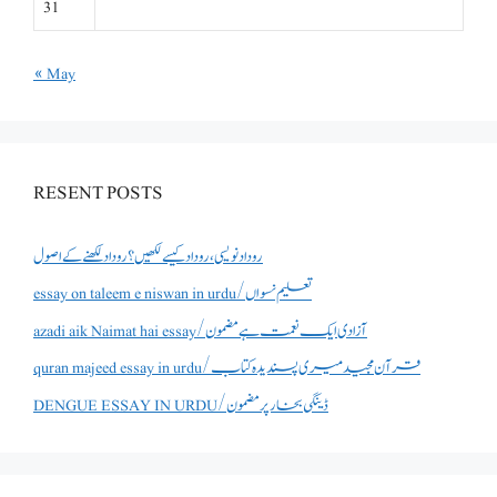
31
« May
RESENT POSTS
روداد نویسی ،روداد کیسے لکھیں؟ روداد لکھنے کے اصول
essay on taleem e niswan in urdu/تعلیم نسواں
azadi aik Naimat hai essay/آزادی ایک نعمت ہے مضمون
quran majeed essay in urdu/قرآن مجید میری پسندیدہ کتاب
DENGUE ESSAY IN URDU/ڈینگی بخار پر مضمون