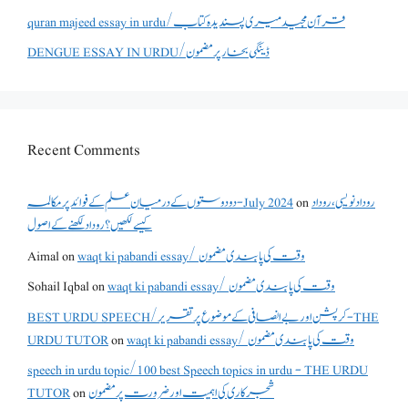
quran majeed essay in urdu/قرآن مجید میری پسندیدہ کتاب
DENGUE ESSAY IN URDU/ڈینگی بخار پر مضمون
Recent Comments
دو دوستوں کے درمیان علم کے فوائد پر مکالمہ - July 2024
on
روداد نویسی ،روداد
کیسے لکھیں؟ روداد لکھنے کے اصول
Aimal
on
waqt ki pabandi essay/ وقت کی پابندی مضمون
Sohail Iqbal
on
waqt ki pabandi essay/ وقت کی پابندی مضمون
BEST URDU SPEECH/کرپشن اور بے انصافی کے موضوع پر تقریر - THE
URDU TUTOR
on
waqt ki pabandi essay/ وقت کی پابندی مضمون
speech in urdu topic/100 best Speech topics in urdu - THE URDU
TUTOR
on
شجرکاری کی اہمیت اور ضرورت پر مضمون