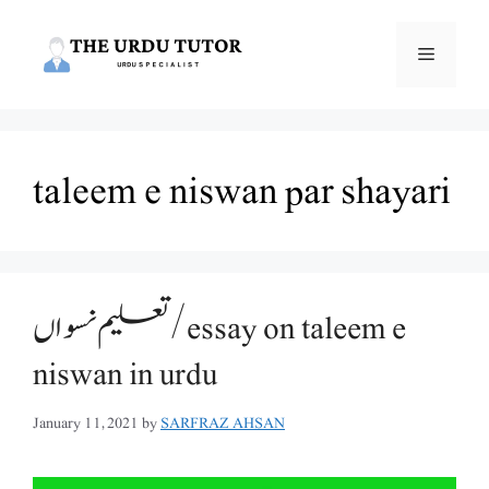
Skip
to
Menu
content
taleem e niswan par shayari
تعلیم نسواں/essay on taleem e
niswan in urdu
January 11, 2021
by
SARFRAZ AHSAN