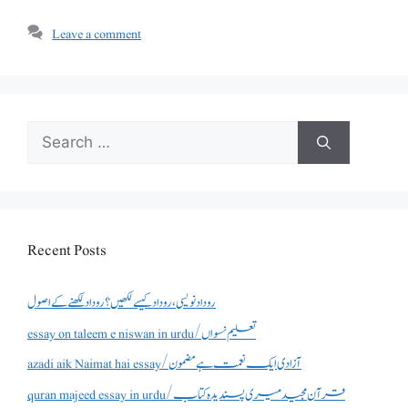
Leave a comment
Search
for:
Recent Posts
روداد نویسی ،روداد کیسے لکھیں؟ روداد لکھنے کے اصول
essay on taleem e niswan in urdu/تعلیم نسواں
azadi aik Naimat hai essay/آزادی ایک نعمت ہے مضمون
quran majeed essay in urdu/قرآن مجید میری پسندیدہ کتاب