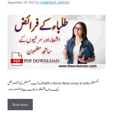
September 20, 2023
by
SARFRAZ AHSAN
طالب علم کے فرائض talib e ilm ke faraiz essay in urdu تعلیم
ایک طاقتور ذریعہ ہے جو افراد اور …
Read more