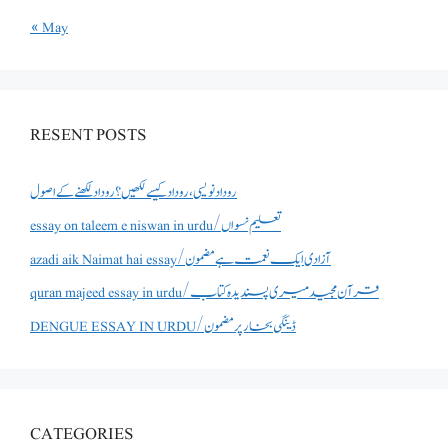
« May
RESENT POSTS
روداد نویسی ،روداد کیسے لکھیں؟ روداد لکھنے کے اصول
essay on taleem e niswan in urdu/تعلیم نسواں
azadi aik Naimat hai essay/آزادی ایک نعمت ہے مضمون
quran majeed essay in urdu/قرآن مجید میری پسندیدہ کتاب
DENGUE ESSAY IN URDU/ڈینگی بخار پر مضمون
CATEGORIES