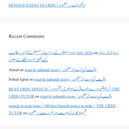
DENGUE ESSAY IN URDU/ڈینگی بخار پر مضمون
Recent Comments
دو دوستوں کے درمیان علم کے فوائد پر مکالمہ - July 2024
on
روداد نویسی ،روداد
کیسے لکھیں؟ روداد لکھنے کے اصول
Aimal
on
waqt ki pabandi essay/ وقت کی پابندی مضمون
Sohail Iqbal
on
waqt ki pabandi essay/ وقت کی پابندی مضمون
BEST URDU SPEECH/کرپشن اور بے انصافی کے موضوع پر تقریر - THE
URDU TUTOR
on
waqt ki pabandi essay/ وقت کی پابندی مضمون
speech in urdu topic/100 best Speech topics in urdu - THE URDU
TUTOR
on
شجرکاری کی اہمیت اور ضرورت پر مضمون