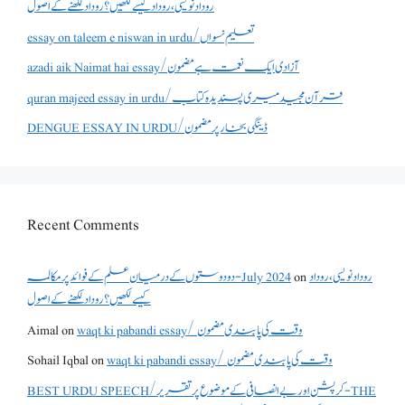
روداد نویسی ،روداد کیسے لکھیں؟ روداد لکھنے کے اصول
essay on taleem e niswan in urdu/تعلیم نسواں
azadi aik Naimat hai essay/آزادی ایک نعمت ہے مضمون
quran majeed essay in urdu/قرآن مجید میری پسندیدہ کتاب
DENGUE ESSAY IN URDU/ڈینگی بخار پر مضمون
Recent Comments
دو دوستوں کے درمیان علم کے فوائد پر مکالمہ - July 2024
on
روداد نویسی ،روداد
کیسے لکھیں؟ روداد لکھنے کے اصول
Aimal
on
waqt ki pabandi essay/ وقت کی پابندی مضمون
Sohail Iqbal
on
waqt ki pabandi essay/ وقت کی پابندی مضمون
BEST URDU SPEECH/کرپشن اور بے انصافی کے موضوع پر تقریر - THE