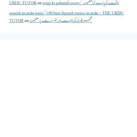
URDU TUTOR
on
waqt ki pabandi essay/ وقت کی پابندی مضمون
speech in urdu topic/100 best Speech topics in urdu - THE URDU
TUTOR
on
شجرکاری کی اہمیت اور ضرورت پر مضمون