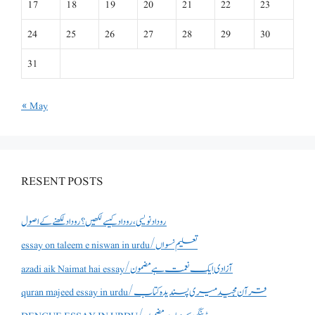
17
18
19
20
21
22
23
24
25
26
27
28
29
30
31
« May
RESENT POSTS
روداد نویسی ،روداد کیسے لکھیں؟ روداد لکھنے کے اصول
essay on taleem e niswan in urdu/تعلیم نسواں
azadi aik Naimat hai essay/آزادی ایک نعمت ہے مضمون
quran majeed essay in urdu/قرآن مجید میری پسندیدہ کتاب