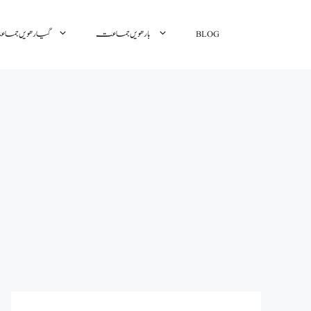
BLOG
بارھویں جماعت
گیارھویں جم