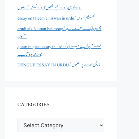
روداد نویسی ،روداد کیسے لکھیں؟ روداد لکھنے کے اصول
essay on taleem e niswan in urdu/تعلیم نسواں
azadi aik Naimat hai essay/آزادی ایک نعمت ہے
مضمون
quran majeed essay in urdu/قرآن مجید میری
پسندیدہ کتاب
DENGUE ESSAY IN URDU/ڈینگی بخار پر مضمون
CATEGORIES
CATEGORIES