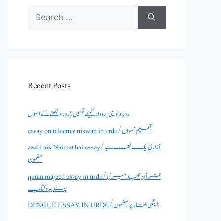
Search
for:
Recent Posts
روداد نویسی ،روداد کیسے لکھیں؟ روداد لکھنے کے اصول
essay on taleem e niswan in urdu/تعلیم نسواں
azadi aik Naimat hai essay/آزادی ایک نعمت ہے
مضمون
quran majeed essay in urdu/قرآن مجید میری
پسندیدہ کتاب
DENGUE ESSAY IN URDU/ڈینگی بخار پر مضمون