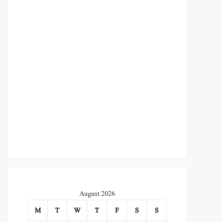
August 2026
M
T
W
T
F
S
S