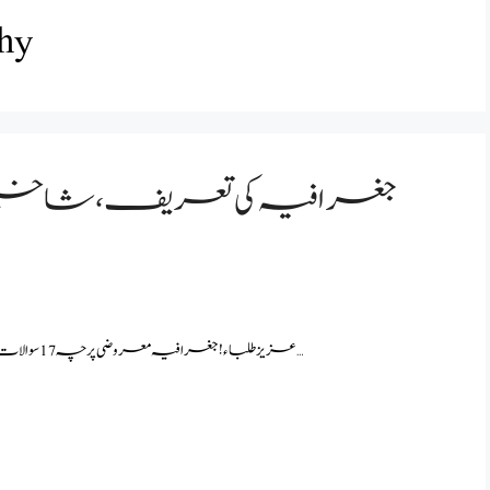
phy
عزیز طلباء! جغرافیہ معروضی پرچہ 17 سوالات پر مشتمل ہو گا۔ہر سوال کے جواب میں آپ کو چار جوابات دیے …