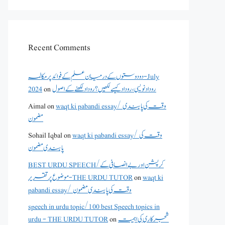
Recent Comments
دو دوستوں کے درمیان علم کے فوائد پر مکالمہ - July
روداد نویسی ،روداد کیسے لکھیں؟ روداد لکھنے کے اصول
on
2024
waqt ki pabandi essay/ وقت کی پابندی
on
Aimal
مضمون
waqt ki pabandi essay/ وقت کی
on
Sohail Iqbal
پابندی مضمون
BEST URDU SPEECH/کرپشن اور بے انصافی کے
waqt ki
on
موضوع پر تقریر - THE URDU TUTOR
pabandi essay/ وقت کی پابندی مضمون
speech in urdu topic/100 best Speech topics in
شجرکاری کی اہمیت
on
urdu - THE URDU TUTOR