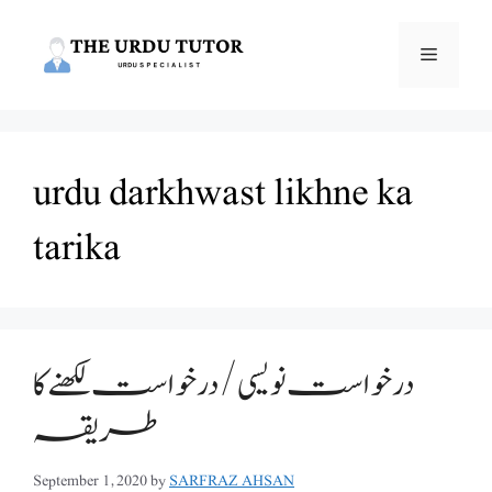
Skip
to
Menu
content
urdu darkhwast likhne ka
tarika
درخواست نویسی/درخواست لکھنے کا
طریقہ
September 1, 2020
by
SARFRAZ AHSAN