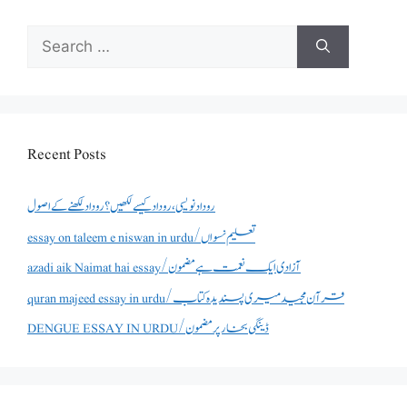
Search
for:
Recent Posts
روداد نویسی ،روداد کیسے لکھیں؟ روداد لکھنے کے اصول
essay on taleem e niswan in urdu/تعلیم نسواں
azadi aik Naimat hai essay/آزادی ایک نعمت ہے مضمون
quran majeed essay in urdu/قرآن مجید میری پسندیدہ کتاب
DENGUE ESSAY IN URDU/ڈینگی بخار پر مضمون