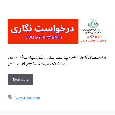
درخواست نویسی کا سوال انٹرمیڈیٹ سال اول کے پرچے کا ساتواں سوال ہوتا
ہے۔جو کہ انشائیہ حصہ میں آتا ہے۔اس …
Read more
Leave a comment