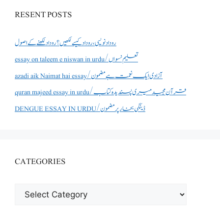
RESENT POSTS
روداد نویسی ،روداد کیسے لکھیں؟ روداد لکھنے کے اصول
essay on taleem e niswan in urdu/تعلیم نسواں
azadi aik Naimat hai essay/آزادی ایک نعمت ہے مضمون
quran majeed essay in urdu/قرآن مجید میری پسندیدہ کتاب
DENGUE ESSAY IN URDU/ڈینگی بخار پر مضمون
CATEGORIES
CATEGORIES