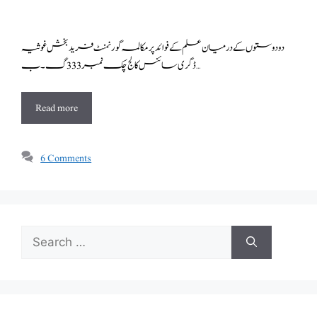
دو دوستوں کے درمیان علم کے فوائد پر مکالمہ گورنمنٹ فرید بخش غوثیہ
ڈگری سائنس کالج چک نمبر 333 گ۔ب …
Read more
6 Comments
Search
for: