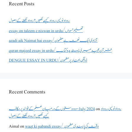
Recent Posts
روداد نویسی ،روداد کیسے لکھیں؟ روداد لکھنے کے اصول
essay on taleem e niswan in urdu/تعلیم نسواں
azadi aik Naimat hai essay/آزادی ایک نعمت ہے مضمون
quran majeed essay in urdu/قرآن مجید میری پسندیدہ کتاب
DENGUE ESSAY IN URDU/ڈینگی بخار پر مضمون
Recent Comments
دو دوستوں کے درمیان علم کے فوائد پر مکالمہ - July 2024
on
روداد نویسی ،روداد
کیسے لکھیں؟ روداد لکھنے کے اصول
Aimal
on
waqt ki pabandi essay/ وقت کی پابندی مضمون