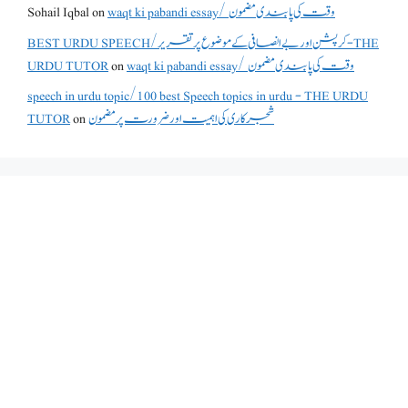
Sohail Iqbal
on
waqt ki pabandi essay/ وقت کی پابندی مضمون
BEST URDU SPEECH/کرپشن اور بے انصافی کے موضوع پر تقریر - THE
URDU TUTOR
on
waqt ki pabandi essay/ وقت کی پابندی مضمون
speech in urdu topic/100 best Speech topics in urdu - THE URDU
TUTOR
on
شجرکاری کی اہمیت اور ضرورت پر مضمون