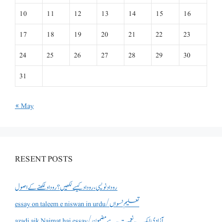
10
11
12
13
14
15
16
17
18
19
20
21
22
23
24
25
26
27
28
29
30
31
« May
RESENT POSTS
روداد نویسی ،روداد کیسے لکھیں؟ روداد لکھنے کے اصول
essay on taleem e niswan in urdu/تعلیم نسواں
azadi aik Naimat hai essay/آزادی ایک نعمت ہے مضمون