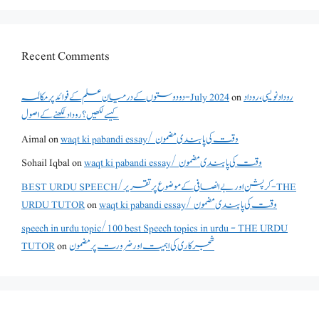
Recent Comments
روداد نویسی ،روداد
on
دو دوستوں کے درمیان علم کے فوائد پر مکالمہ - July 2024
کیسے لکھیں؟ روداد لکھنے کے اصول
waqt ki pabandi essay/ وقت کی پابندی مضمون
on
Aimal
waqt ki pabandi essay/ وقت کی پابندی مضمون
on
Sohail Iqbal
BEST URDU SPEECH/کرپشن اور بے انصافی کے موضوع پر تقریر - THE
waqt ki pabandi essay/ وقت کی پابندی مضمون
on
URDU TUTOR
speech in urdu topic/100 best Speech topics in urdu - THE URDU
شجرکاری کی اہمیت اور ضرورت پر مضمون
on
TUTOR