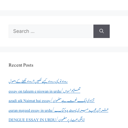
Search
for:
Recent Posts
روداد نویسی ،روداد کیسے لکھیں؟ روداد لکھنے کے اصول
essay on taleem e niswan in urdu/تعلیم نسواں
azadi aik Naimat hai essay/آزادی ایک نعمت ہے مضمون
quran majeed essay in urdu/قرآن مجید میری پسندیدہ کتاب
DENGUE ESSAY IN URDU/ڈینگی بخار پر مضمون