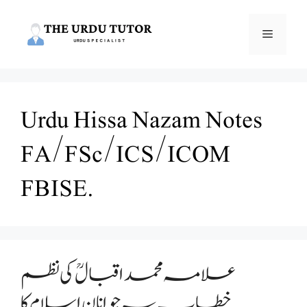
Skip
to
Menu
content
Urdu Hissa Nazam Notes
FA/FSc/ICS/ICOM
FBISE.
علامہ محمد اقبالؒ کی نظم
خطاب بہ جوانان اسلام کا