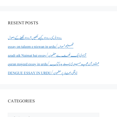
RESENT POSTS
روداد نویسی ،روداد کیسے لکھیں؟ روداد لکھنے کے اصول
essay on taleem e niswan in urdu/تعلیم نسواں
azadi aik Naimat hai essay/آزادی ایک نعمت ہے مضمون
quran majeed essay in urdu/قرآن مجید میری پسندیدہ کتاب
DENGUE ESSAY IN URDU/ڈینگی بخار پر مضمون
CATEGORIES
CATEGORIES