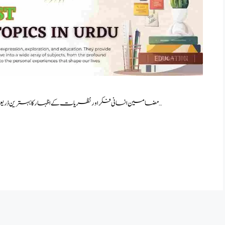
ESSAY TOPICS IN URDU) )مضامین انسانی فکر اور نظریات کے اظہار کا بہترین ذریعہ ہے ۔ سوالات کے جوابات کی …