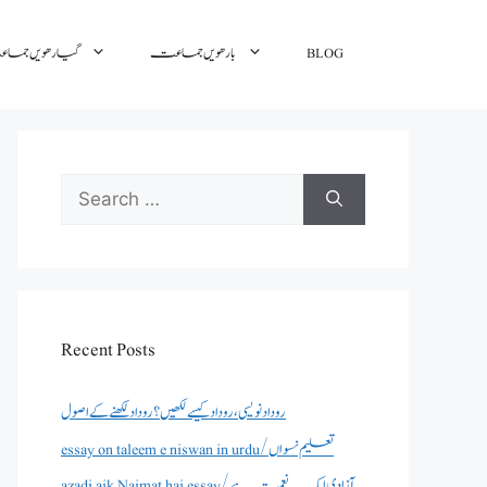
گیارھویں جم
بارھویں جماعت
BLOG
Search
for:
Recent Posts
روداد نویسی ،روداد کیسے لکھیں؟ روداد لکھنے کے اصول
essay on taleem e niswan in urdu/تعلیم نسواں
azadi aik Naimat hai essay/آزادی ایک نعمت ہے