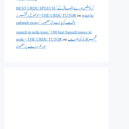
BEST URDU SPEECH/کرپشن اور بے انصافی کے
موضوع پر تقریر - THE URDU TUTOR
on
waqt ki
pabandi essay/ وقت کی پابندی مضمون
speech in urdu topic/100 best Speech topics in
urdu - THE URDU TUTOR
on
شجرکاری کی اہمیت
اور ضرورت پر مضمون