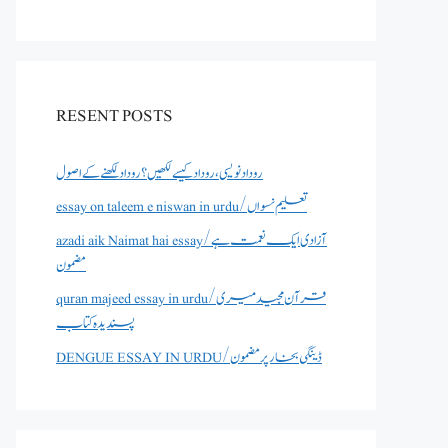
RESENT POSTS
روداد نویسی ،روداد کیسے لکھیں؟ روداد لکھنے کے اصول
essay on taleem e niswan in urdu/تعلیم نسواں
azadi aik Naimat hai essay/آزادی ایک نعمت ہے
مضمون
quran majeed essay in urdu/قرآن مجید میری
پسندیدہ کتاب
DENGUE ESSAY IN URDU/ڈینگی بخار پر مضمون