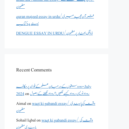
مضمون
quran majeed essay in urdu/قرآن مجید میری
پسندیدہ کتاب
DENGUE ESSAY IN URDU/ڈینگی بخار پر مضمون
Recent Comments
دو دوستوں کے درمیان علم کے فوائد پر مکالمہ - July
2024
on
روداد نویسی ،روداد کیسے لکھیں؟ روداد لکھنے کے اصول
Aimal
on
waqt ki pabandi essay/ وقت کی پابندی
مضمون
Sohail Iqbal
on
waqt ki pabandi essay/ وقت کی
پابندی مضمون