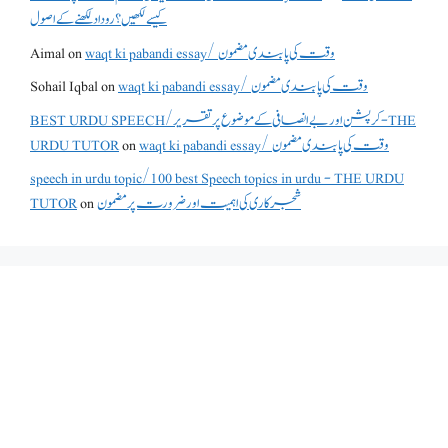
کیسے لکھیں؟ روداد لکھنے کے اصول
Aimal
on
waqt ki pabandi essay/ وقت کی پابندی مضمون
Sohail Iqbal
on
waqt ki pabandi essay/ وقت کی پابندی مضمون
BEST URDU SPEECH/کرپشن اور بے انصافی کے موضوع پر تقریر - THE
URDU TUTOR
on
waqt ki pabandi essay/ وقت کی پابندی مضمون
speech in urdu topic/100 best Speech topics in urdu - THE URDU
TUTOR
on
شجرکاری کی اہمیت اور ضرورت پر مضمون