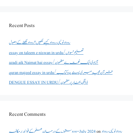
Recent Posts
روداد نویسی ،روداد کیسے لکھیں؟ روداد لکھنے کے اصول
essay on taleem e niswan in urdu/تعلیم نسواں
azadi aik Naimat hai essay/آزادی ایک نعمت ہے مضمون
quran majeed essay in urdu/قرآن مجید میری پسندیدہ کتاب
DENGUE ESSAY IN URDU/ڈینگی بخار پر مضمون
Recent Comments
دو دوستوں کے درمیان علم کے فوائد پر مکالمہ - July 2024
on
روداد نویسی ،روداد