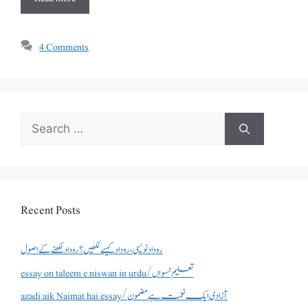
4 Comments
Search
for:
Recent Posts
روداد نویسی ،روداد کیسے لکھیں؟ روداد لکھنے کے اصول
essay on taleem e niswan in urdu/تعلیم نسواں
azadi aik Naimat hai essay/آزادی ایک نعمت ہے مضمون