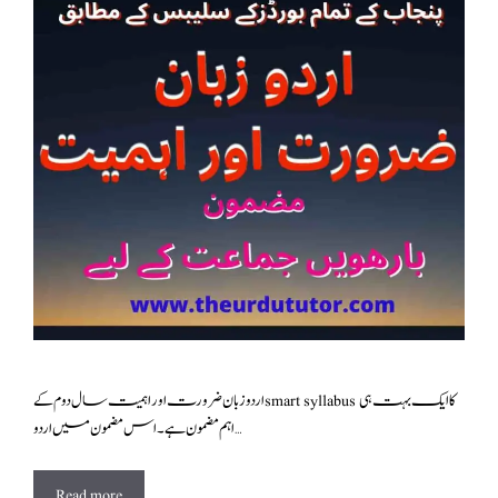
اردو زبان ضرورت اور اہمیت سال دوم کے smart syllabus کا ایک بہت ہی
اہم مضمون ہے۔اس مضمون میں اردو …
Read more