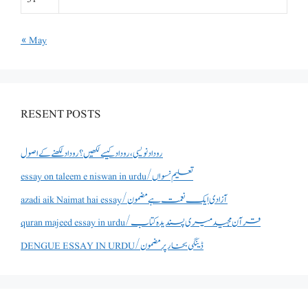
« May
RESENT POSTS
روداد نویسی ،روداد کیسے لکھیں؟ روداد لکھنے کے اصول
essay on taleem e niswan in urdu/تعلیم نسواں
azadi aik Naimat hai essay/آزادی ایک نعمت ہے مضمون
quran majeed essay in urdu/قرآن مجید میری پسندیدہ کتاب
DENGUE ESSAY IN URDU/ڈینگی بخار پر مضمون